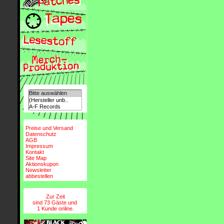
Preise und Versand
Datenschutz
AGB
Impressum
Kontakt
Site Map
Aktionskupon
Newsletter
abbestellen
Zur Zeit
sind 73 Gäste und
1 Kunde online.