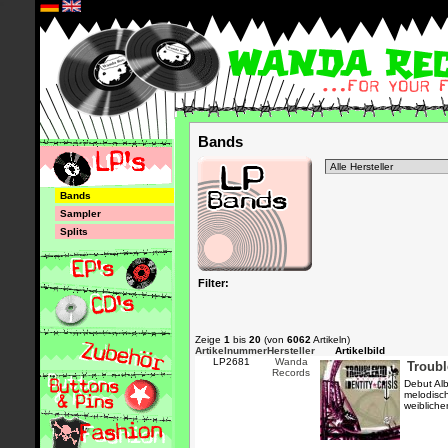
*
Bands
Bands
Sampler
Splits
Filter:
Zeige
1
bis
20
(von
6062
Artikeln)
Artikelnummer
Hersteller
Artikelbild
LP2681
Wanda
Troubl
Records
Debut Al
melodisc
weibliche