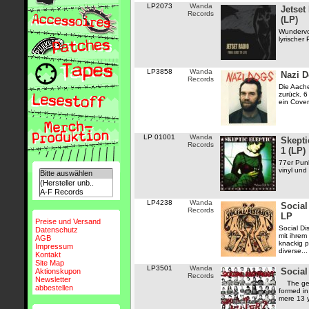
LP2073
Wanda
Jetset
Records
(LP)
Wundervol
lyrischer
LP3858
Wanda
Nazi D
Records
Die Aach
zurück. 6
ein Cove
LP 01001
Wanda
Skepti
Records
1 (LP)
77er Punk
vinyl und 
LP4238
Wanda
Social
Records
LP
Preise und Versand
Social Di
Datenschutz
mit ihre
AGB
knackig p
Impressum
diverse...
Kontakt
Site Map
LP3501
Wanda
Social
Aktionskupon
Records
Newsletter
The ger
abbestellen
formed i
mere 13 y