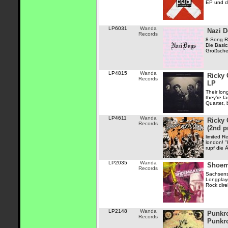
EP und dr
LP6031
Wanda
Nazi 
Records
8-Song R
Die Basic
Großsche
LP4815
Wanda
Ricky 
Records
LP
Their lon
they’re f
Quartet, b
LP4611
Wanda
Ricky 
Records
(2nd p
limited R
london! "
rupf die
LP2035
Wanda
Shoema
Records
Sachsens 
Longplaye
Rock dire
LP2148
Wanda
Punkro
Records
Punkro