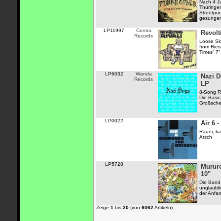
Nach 4 J
Thüringen
Streetpun
gesunge
LP11997
Contra
Revolt
Records
Loose Sk
from Ries
Times” 7” 
LP6032
Wanda
Nazi D
Records
LP
8-Song R
Die Basic
Großsche
LP0022
Air 6 
Rauer, kap
Arsch
LP5728
Mururo
10"
Die Band 
unglaubl
der Anfan
Zeige
1
bis
20
(von
6062
Artikeln)