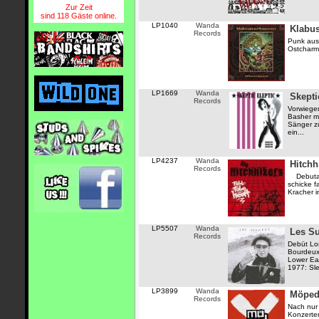
Zur Zeit
sind 118 Gäste online.
LP1040
Wanda
Klabus
Records
Punk aus
Ostchar
LP1669
Wanda
Skepti
Records
Vorwiege
Basher mi
Sänger z
ein...
LP4237
Wanda
Hitchhi
Records
Debutalb
schicke f
Kracher i
LP5507
Wanda
Les S
Records
Debüt Lo
Bourdeux
Lower Eas
1977: Sle
LP3899
Wanda
Möped
Records
Nach nur
Konzerten