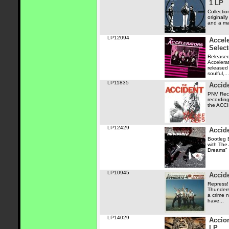
1 LP
Collectio
originall
and a ma
LP12094
Accele
Selec
Released
Accelerat
released
soulful,...
LP11835
Accide
PNV Recor
recordin
the ACCI
LP12429
Accid
Bootleg B
with The
Dreams" o
LP10945
Accid
Repress!
Thunders
a crime 
have...
LP14029
Accio
LP