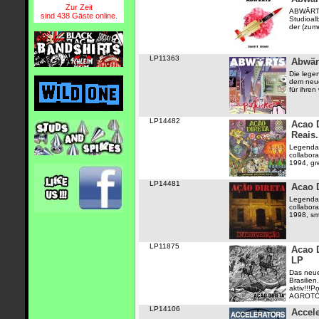
Zur Zeit
ABWÄRTS
sind 438 Gäste online.
Studioal
der (zume
LP11363
Abwär
Die lege
dem neue
für ihren
LP14482
Acao D
Reais.
Legendar
collabora
1994, gre
LP14481
Acao D
Legendar
collabora
1998, smo
LP11875
Acao 
LP
Das neue
Brasilien
aktiv!!!
AGROTÒX
LP14106
Accele