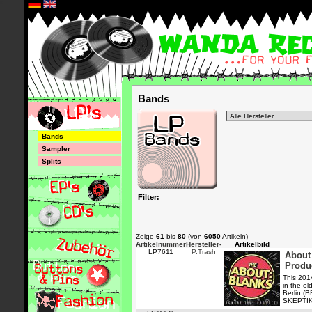
*
Bands
Bands
Sampler
Splits
Filter:
Zeige
61
bis
80
(von
6050
Artikeln)
Artikelnummer
Hersteller-
Artikelbild
LP7611
P.Trash
About 
Produ
This 201
in the o
Berlin 
SKEPTIK