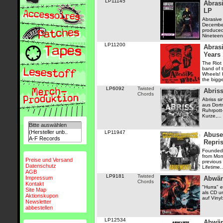
LP11145
Abrasi
LP
Abrasive
December
produced 
Nineteen,
LP11200
Abrasi
Years 
The Riot
band of 
Wheels! 
the bigge
LP6092
Twisted
Abris
Chords
Abriss s
aus Dort
Ruhrpott
Kurze,...
LP11947
Abuse
Repri
Founded 
from Mon
Preise und Versand
previous 
Datenschutz
Lifetime..
AGB
LP9181
Twisted
Impressum
Abwär
Chords
Kontakt
"Hurra" e
Site Map
als CD u
Aktionskupon
auf Vinyl:
Newsletter
abbestellen
LP12534
Abwär