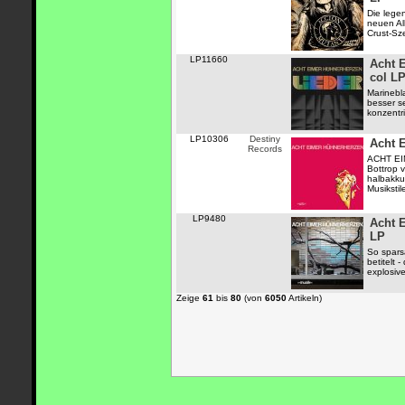
Die lege
neuen Al
Crust-Sz
LP11660
Acht 
col L
Marinebla
besser se
konzentri
LP10306
Destiny
Acht 
Records
ACHT EI
Bottrop
halbakkus
Musikstil
LP9480
Acht 
LP
So spars
betitelt 
explosive
Zeige
61
bis
80
(von
6050
Artikeln)