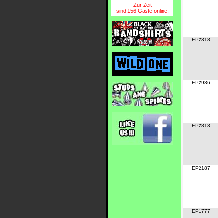
Zur Zeit
sind 156 Gäste online.
EP2318
EP2936
EP2813
EP2187
EP1777