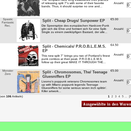
Anzahl:
of releasing split 7"s with some of their favorite
bands. Thus, it should surprise no one and...
Spastic
€5.00
Split - Cheap Drugs/ Sunpower EP
Fantastic
Rec.
Die Speerspitze des europäischen Hardcore-Punk
Anzahl:
gibt sich die Ehre und formiert sich für eine Split-
Single zu einem zweiköpfigen Bastard, der alle...
€4.50
Split - Chemicals/ P.R.O.B.L.E.M.S.
EP
Anzahl:
This new split 7" brings you two of Portland's finest
punk combos at their peak. P.R.O.B.L.E.M.S.
follow up their great MAKE IT THROUGH THE...
Monster
€5.00
Split - Chromosomes, The/ Teenage
Zero
Gluesniffers EP
Anzahl:
Livorno's poppunk veterans Chromosomes team
up with Milano poppunk legends Teenage
Gluesniffers for some serious seven inch splittin'.
Killer artwork...
(von
106
Artikeln)
1
2
3
4
5
...
[