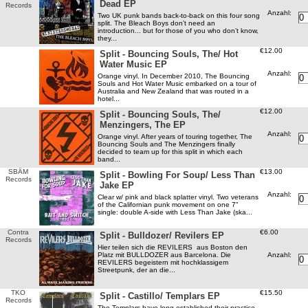
Dead EP
Records
Anzahl:
Two UK punk bands back-to-back on this four song
split. The Bleach Boys don’t need an
introduction... but for those of you who don’t know,
they...
€12.00
Split - Bouncing Souls, The/ Hot
Water Music EP
Anzahl:
Orange vinyl. In December 2010, The Bouncing
Souls and Hot Water Music embarked on a tour of
Australia and New Zealand that was routed in a
hotel...
€12.00
Split - Bouncing Souls, The/
Menzingers, The EP
Anzahl:
Orange vinyl. After years of touring together, The
Bouncing Souls and The Menzingers finally
decided to team up for this split in which each
band...
SBÄM
€13.00
Split - Bowling For Soup/ Less Than
Records
Jake EP
Anzahl:
Clear w/ pink and black splatter vinyl. Two veterans
of the Californian punk movement on one 7"
single: double A-side with Less Than Jake (ska...
Contra
€6.00
Split - Bulldozer/ Revilers EP
Records
Hier teilen sich die REVILERS aus Boston den
Anzahl:
Platz mit BULLDOZER aus Barcelona. Die
REVILERS begeistern mit hochklassigem
Streetpunk, der an die...
TKO
€15.50
Split - Castillo/ Templars EP
Records
The Templars have long established their practice