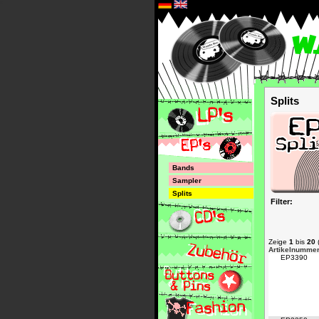
*
Splits
Bands
Sampler
Splits
Filter:
Zeige
1
bis
20
Artikelnumme
EP3390