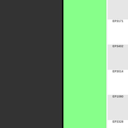
EP3171
EP3402
EP3014
EP1080
EP3328