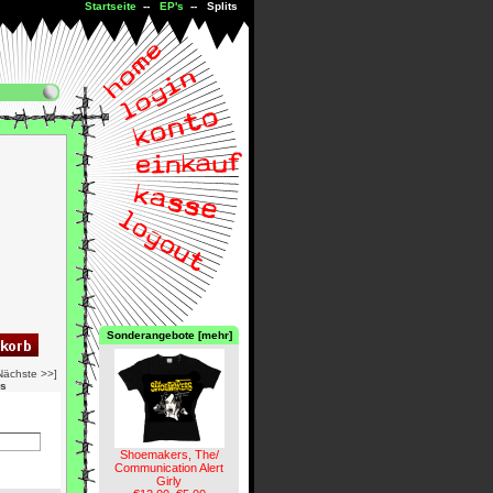
Startseite
--
EP's
-- Splits
Sonderangebote [mehr]
Nächste >>]
is
Shoemakers, The/
Communication Alert
Girly