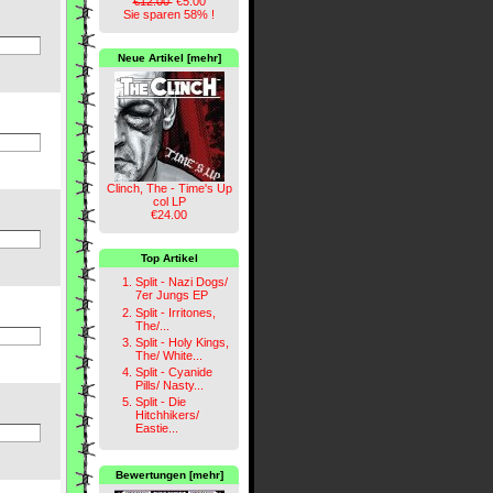
€12.00
€5.00
Sie sparen 58% !
Neue Artikel [mehr]
Clinch, The - Time's Up
col LP
€24.00
Top Artikel
Split - Nazi Dogs/
7er Jungs EP
Split - Irritones,
The/...
Split - Holy Kings,
The/ White...
Split - Cyanide
Pills/ Nasty...
Split - Die
Hitchhikers/
Eastie...
Bewertungen [mehr]