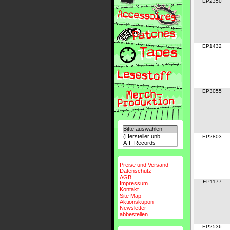
EP2350
EP1432
EP3055
EP2803
Preise und Versand
Datenschutz
AGB
EP1177
Impressum
Kontakt
Site Map
Aktionskupon
Newsletter
abbestellen
EP2536