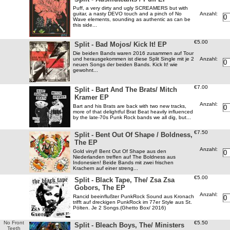
Puff, a very dirty and ugly SCREAMERS but with
Anzahl:
guitar, a nasty DEVO touch and a pinch of No
Wave elements, sounding as authentic as can be
this side...
€5.00
Split - Bad Mojos/ Kick It! EP
Die beiden Bands waren 2016 zusammen auf Tour
Anzahl:
und herausgekommen ist diese Split Single mit je 2
neuen Songs der beiden Bands. Kick It! wie
gewohnt...
€7.00
Split - Bart And The Brats/ Mitch
Kramer EP
Anzahl:
Bart and his Brats are back with two new tracks,
more of that delightful Brat Beat heavily influenced
by the late-70s Punk Rock bands we all dig, but...
€7.50
Split - Bent Out Of Shape / Boldness,
The EP
Anzahl:
Gold vinyl! Bent Out Of Shape aus den
Niederlanden treffen auf The Boldness aus
Indonesien! Beide Bands mit zwei frischen
Krachern auf einer streng...
€5.00
Split - Black Tape, The/ Zsa Zsa
Gobors, The EP
Anzahl:
Rancid beeinflußter PunkRock Sound aus Kronach
trifft auf dreckigen PunkRock im 77er Style aus St.
Pölten. Je 2 Songs.(Ghetto Box/ 2016)
No Front
€5.50
Split - Bleach Boys, The/ Ministers
Teeth