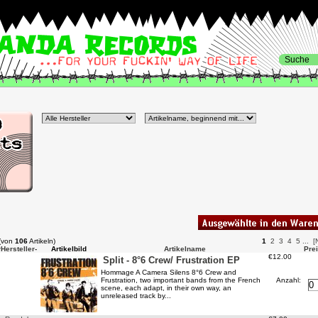
(von
106
Artikeln)
1
2
3
4
5
...
[
r
Hersteller-
Artikelbild
Artikelname
Pre
€12.00
Split - 8°6 Crew/ Frustration EP
Hommage A Camera Silens 8°6 Crew and
Anzahl:
Frustration, two important bands from the French
scene, each adapt, in their own way, an
unreleased track by...