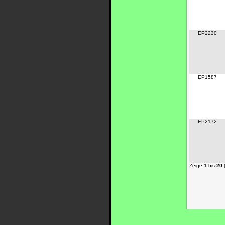
EP2230
EP1587
EP2172
Zeige
1
bis
20