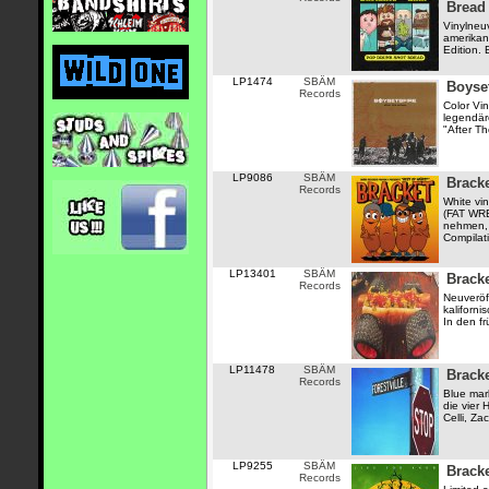
Bread
Vinylneu
amerikan
Edition. 
LP1474
SBÄM
Boyset
Records
Color Vi
legendär
"After Th
LP9086
SBÄM
Bracke
Records
White vi
(FAT WRE
nehmen, 
Compilati
LP13401
SBÄM
Brack
Records
Neuveröf
kaliforni
In den f
LP11478
SBÄM
Bracke
Records
Blue mar
die vier 
Celli, Za
LP9255
SBÄM
Brack
Records