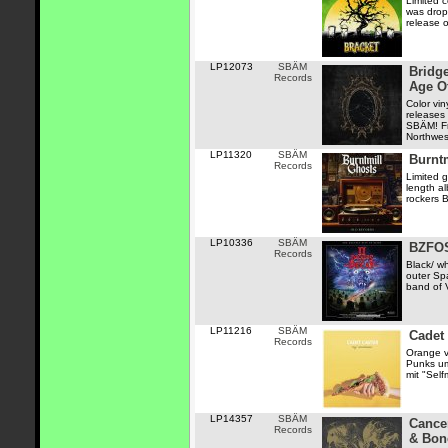
Limited 
was dropp
release o
LP12073
SBÄM
Bridge
Records
Age O
Color vin
releases 
SBÄM! Fro
Northwest
LP11320
SBÄM
Burnt
Records
Limited g
length a
rockers B
LP10336
SBÄM
BZFOS
Records
Black/ w
outer Spa
band of V
LP11216
SBÄM
Cadet 
Records
Orange v
Punks um
mit "Self
LP14357
SBÄM
Cance
Records
& Bon