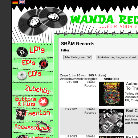
*
SBÄM Records
Filter:
Zeige
1
bis
20
(von
109
Artikeln)
Artikelnummer
Hersteller-
Artikelbild
LP12109
SBÄM
Author
Records
To Th
Yellow vi
Arizona
EP, Thirt
EP2782
SBÄM
Bad C
Records
Limited w
erschien
war recht
LP9083
SBÄM
Be Lik