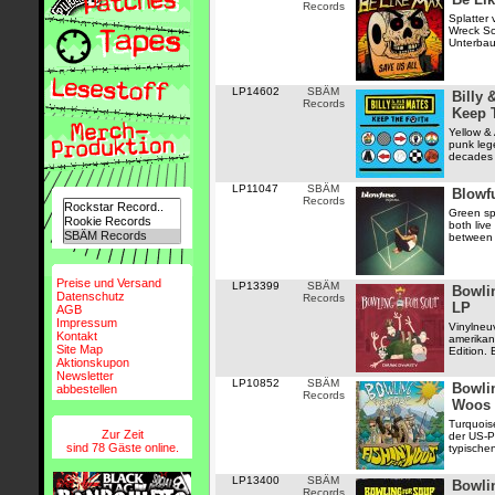
Records
Splatter 
Wreck Sc
Unterbau 
LP14602
SBÄM
Billy 
Records
Keep 
Yellow &
punk leg
decades i
LP11047
SBÄM
Blowfu
Records
Green spl
both live
between 9
Preise und Versand
LP13399
SBÄM
Bowli
Datenschutz
Records
LP
AGB
Impressum
Vinylneu
Kontakt
amerikan
Site Map
Edition. 
Aktionskupon
Newsletter
LP10852
SBÄM
Bowlin
abbestellen
Records
Woos
Turquois
Zur Zeit
der US-P
sind 78 Gäste online.
typische
LP13400
SBÄM
Bowli
Records