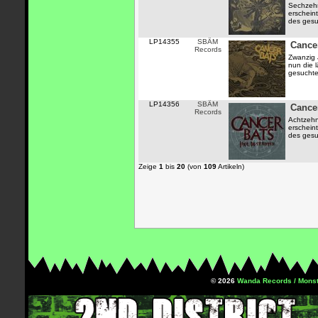
Sechzehn
erscheint
des gesu
LP14355
SBÄM
Cancer
Records
Zwanzig 
nun die 
gesuchte
LP14356
SBÄM
Cancer
Records
Achtzehn
erscheint
des gesu
Zeige
1
bis
20
(von
109
Artikeln)
© 2026
Wanda Records / Monst