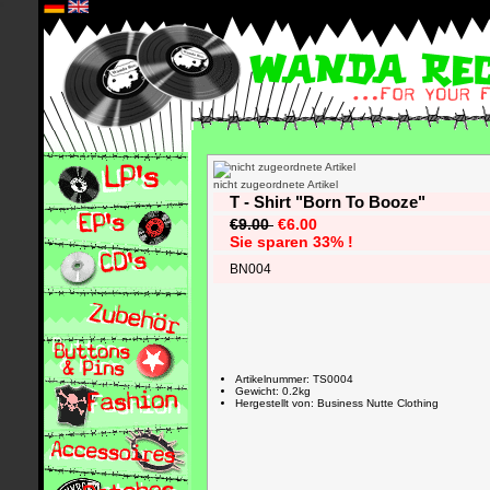
*
nicht zugeordnete Artikel
T - Shirt "Born To Booze"
€9.00
€6.00
Sie sparen 33% !
BN004
Artikelnummer: TS0004
Gewicht: 0.2kg
Hergestellt von: Business Nutte Clothing