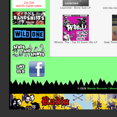
Zur Zeit
sind 91 Gäste online.
Launcher - Bone Saw LP
100 Kilo He
Wheelz, The - Top 10 Super Hits LP
Daily Terr
© 2026
Wanda Records / Monst