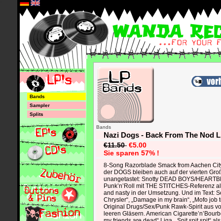
*
Bands
Sampler
Splits
Bands
Nazi Dogs - Back From The Nod 
€11.50
€5.00
Sie sparen 57% !
8-Song Razorblade Smack from Aachen City,
der DOGS bleiben auch auf der vierten Gro
unangetastet: Snotty DEAD BOYS/HEAR
Punk’n’Roll mit THE STITCHES-Referenz a
and nasty in der Umsetzung. Und im Text: S
Chrysler“, „Damage in my brain“, „Mofo job
Original Drugs/Sex/Punk Rawk-Spirit aus v
leeren Gläsern. American Cigarette’n’Bourbo
my friends are dead“ Liga, „Spit spit spit“ al