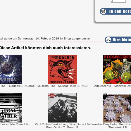
tikel wurde am Donnerstag, 14. Februar 2019 im Shop aufgenommen.
Diese Artikel könnten dich auch interessieren:
The ‎– Oddball EP+Comic
Muscats, The - Muscat Radio EP+CD
Adolescents ‎– Manifest De
ather ‎– Hate Crime EP
Paul Collins Beat – Long Time Gone / To
Sensible Gray Cells, The - Ge
Beat Or Not To Beat LP
The World LP