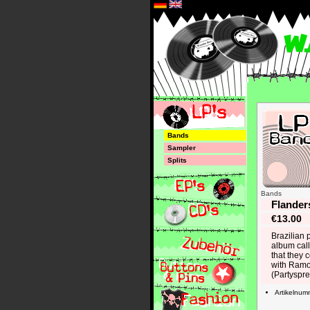
*
Bands
Sampler
Splits
Bands
Flander
€13.00
Brazilian 
album call
that they 
with Ramo
(Partyspr
Artikelnu