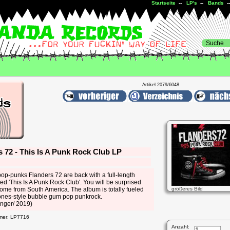
Startseite
--
LP's
--
Bands
--
Artikel 2079/6048
s 72 - This Is A Punk Rock Club LP
pop-punks Flanders 72 are back with a full-length
ed 'This Is A Punk Rock Club'. You will be surprised
come from South America. The album is totally fueled
größeres Bild
nes-style bubble gum pop punkrock.
enger/ 2019)
mmer: LP7716
Anzahl: