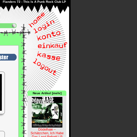
 Flanders 72 - This Is A Punk Rock Club LP
Neue Artikel [mehr]
Dödelhaie –
Schätzchen, Ich Habe
Das Land Befreit! LP