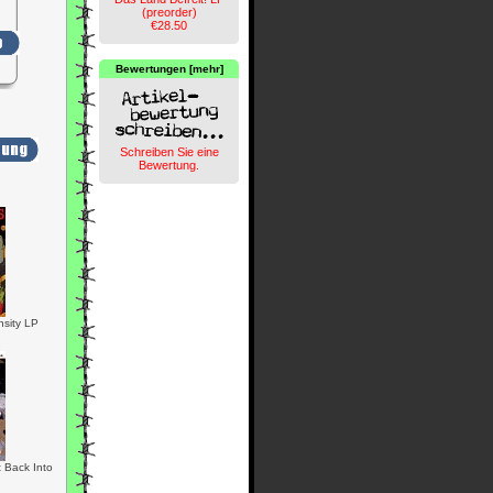
(preorder)
€28.50
Bewertungen [mehr]
Schreiben Sie eine
Bewertung.
nsity LP
t Back Into