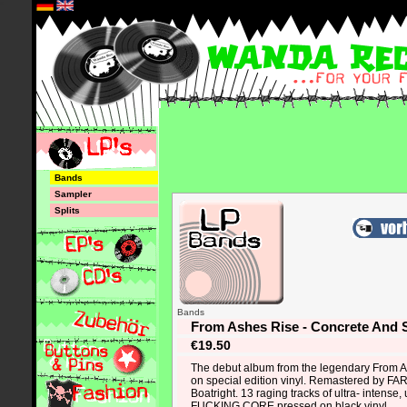
*
Bands
Sampler
Splits
Bands
From Ashes Rise - Concrete And S
€19.50
The debut album from the legendary From A
on special edition vinyl. Remastered by FAR 
Boatright. 13 raging tracks of ultra- intens
FUCKING CORE pressed on black vinyl.