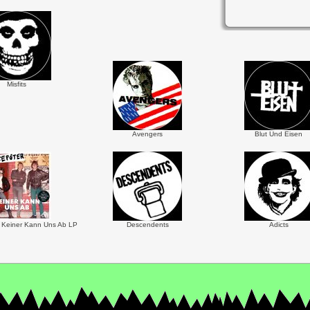
Misfits
Avengers
Blut Und Eisen
- Keiner Kann Uns Ab LP
Descendents
Adicts