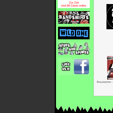
Zur Zeit
sind 88 Gäste online.
Brausepöter 