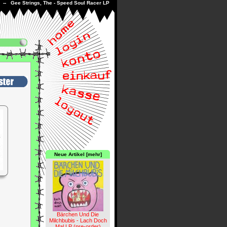
-- Gee Strings, The - Speed Soul Racer LP
Neue Artikel [mehr]
Bärchen Und Die
Milchbubis - Lach Doch
Mal LP (pre-order)