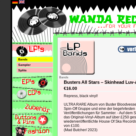
*
Bands
Sampler
Splits
Bands
Busters All Stars – Skinhead Luv-
€16.00
Repress, black vinyl!
ULTRA RARE Album von Buster Bloodvesse
Spin-Off Gruppe und eine der begehrtesten
Veröffentlichungen für Sammler. - Auf dem
das Original-Vinyl-Album auf über £250 ges
wiederveröffentlichte House Of Ska Record
von £100.
(Mad Butcher/ 2023)