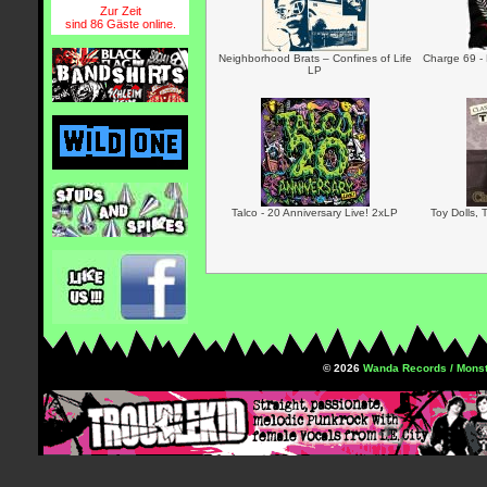
Zur Zeit
sind 86 Gäste online.
Neighborhood Brats ‎– Confines of Life
Charge 69 -
LP
Talco - 20 Anniversary Live! 2xLP
Toy Dolls, 
© 2026
Wanda Records / Monst