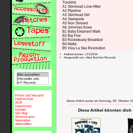
Tracklist:
A1 Skinhead Love Affair
A2 Pipeline
A3 Skinhead Girl
A4 Stampede
A5 Non Shrewd
A6 Johnnies Knee
B1 Baby Elephant Walk
B2 Big Five
B3 Rocksteady Breakfast
B4 Mafia
B5 Viva La Ska Revolution
Artikelnummer: LP10534
Hergestellt von: Mad Butcher Records
Preise und Versand
Datenschutz
Dieser Artikel wurde am Sonntag, 08. Oktober
AGB
Impressum
Kontakt
Diese Artikel könnten dich
Site Map
Aktionskupon
Newsletter
abbestellen