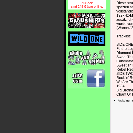
Diese ne
Zur Zeit
sind 248 Gäste online.
speziell 
vollständi
192kHz-Ma
zusätzlic
wurde von
(Warner/ 
Tracklist:
SIDE ON
Future Le
Diamond 
Sweet Thi
Candidat
Sweet Thi
Rebel Re
SIDE TW
Rock 'n' R
We Are T
1984
Big Brothe
Chant Of T
Artikelnu