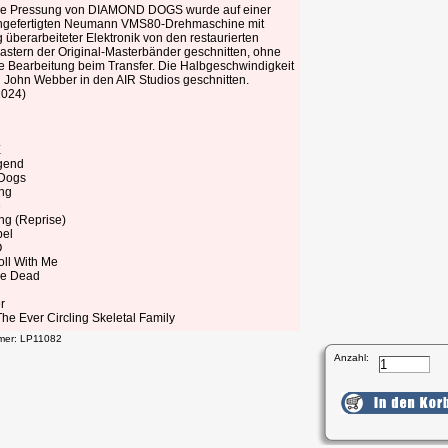
ue Pressung von DIAMOND DOGS wurde auf einer
angefertigten Neumann VMS80-Drehmaschine mit
g überarbeiteter Elektronik von den restaurierten
stern der Original-Masterbänder geschnitten, ohne
he Bearbeitung beim Transfer. Die Halbgeschwindigkeit
 John Webber in den AIR Studios geschnitten.
2024)
E
gend
Dogs
ng
e
ng (Reprise)
bel
O
oll With Me
he Dead
r
he Ever Circling Skeletal Family
mmer: LP11082
Anzahl: