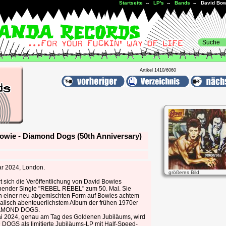
Startseite
--
LP's
--
Bands
-- David Bowi
Artikel 1410/6060
owie - Diamond Dogs (50th Anniversary)
ar 2024, London.
größeres Bild
t sich die Veröffentlichung von David Bowies
ender Single "REBEL REBEL" zum 50. Mal. Sie
in einer neu abgemischten Form auf Bowies achtem
alisch abenteuerlichstem Album der frühen 1970er
IAMOND DOGS.
i 2024, genau am Tag des Goldenen Jubiläums, wird
OGS als limitierte Jubiläums-LP mit Half-Speed-