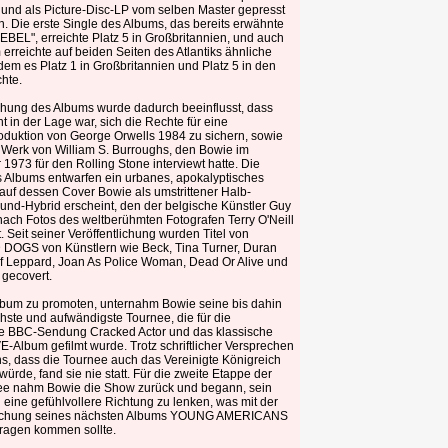
 und als Picture-Disc-LP vom selben Master gepresst
. Die erste Single des Albums, das bereits erwähnte
BEL", erreichte Platz 5 in Großbritannien, und auch
erreichte auf beiden Seiten des Atlantiks ähnliche
em es Platz 1 in Großbritannien und Platz 5 in den
hte.
ehung des Albums wurde dadurch beeinflusst, dass
t in der Lage war, sich die Rechte für eine
oduktion von George Orwells 1984 zu sichern, sowie
 Werk von William S. Burroughs, den Bowie im
973 für den Rolling Stone interviewt hatte. Die
 Albums entwarfen ein urbanes, apokalyptisches
auf dessen Cover Bowie als umstrittener Halb-
nd-Hybrid erscheint, den der belgische Künstler Guy
nach Fotos des weltberühmten Fotografen Terry O'Neill
. Seit seiner Veröffentlichung wurden Titel von
OGS von Künstlern wie Beck, Tina Turner, Duran
f Leppard, Joan As Police Woman, Dead Or Alive und
 gecovert.
bum zu promoten, unternahm Bowie seine bis dahin
chste und aufwändigste Tournee, die für die
te BBC-Sendung Cracked Actor und das klassische
-Album gefilmt wurde. Trotz schriftlicher Versprechen
ns, dass die Tournee auch das Vereinigte Königreich
würde, fand sie nie statt. Für die zweite Etappe der
e nahm Bowie die Show zurück und begann, sein
n eine gefühlvollere Richtung zu lenken, was mit der
tlichung seines nächsten Albums YOUNG AMERICANS
Tragen kommen sollte.