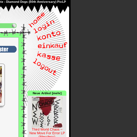
e - Diamond Dogs (50th Anniversary) PicLP
Neue Artikel [mehr]
Third World Chaos –
New Move For Error LP
(Merciless)