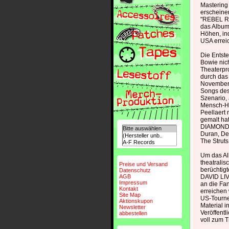
Mastering
erscheinen
"REBEL RE
das Album 
Höhen, ind
USA erreic
Die Entst
Bowie nich
Theaterpr
durch das
November 1
Songs des
Szenario, 
Mensch-Hu
Peellaert 
gemalt hat
DIAMOND D
Duran, De
The Struts
Um das Al
theatralis
Preise und Versand
berüchtig
Datenschutz
AGB
DAVID LIVE
Impressum
an die Fa
Kontakt
erreichen 
Site Map
US-Tourne
Aktionskupon
Material i
Newsletter
Veröffen
abbestellen
voll zum 