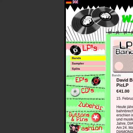
*
Bands
Sampler
Splits
Bands
David B
PicLP
€41.00
15. Febru
Heute jähr
bahnbrech
erschien 
und musik
Jahre, D
Am 24. Ma
DIAMOND D