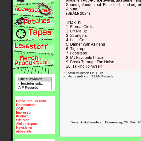
aktuellen Pop-Punk-Revival, das seinen e
Sound gefunden hat. Ein schlicht und ergr
Album.
(SBÄM/ 2024)
Tracklist:
1. Eternal Circles
2. Lift Me Up
3. Strangers
4. Let It Go
5. Dinner With A Friend
6. Tightrope
7. Footsteps
8. My Favourite Place
9. Break Through The Noise
10. Talking To Myself
Artikelnummer: LP11216
Hergestellt von: SBÄM Records
Preise und Versand
Datenschutz
AGB
Impressum
Kontakt
Site Map
Dieser Artikel wurde am Donnerstag, 28. März
Aktionskupon
Newsletter
abbestellen