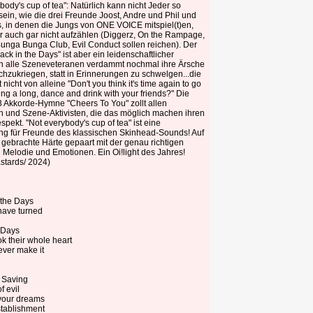
body's cup of tea": Natürlich kann nicht Jeder so
sein, wie die drei Freunde Joost, Andre und Phil und
s, in denen die Jungs von ONE VOICE mitspiel(t)en,
r auch gar nicht aufzählen (Diggerz, On the Rampage,
unga Bunga Club, Evil Conduct sollen reichen). Der
ck in the Days" ist aber ein leidenschaftlicher
n alle Szeneveteranen verdammt nochmal ihre Ärsche
hzukriegen, statt in Erinnerungen zu schwelgen...die
 nicht von alleine "Don't you think it's time again to go
.sing a long, dance and drink with your friends?" Die
3 Akkorde-Hymne "Cheers To You" zollt allen
n und Szene-Aktivisten, die das möglich machen ihren
espekt. "Not everybody's cup of tea" ist eine
ng für Freunde des klassischen Skinhead-Sounds! Auf
gebrachte Härte gepaart mit der genau richtigen
 Melodie und Emotionen. Ein Oi!light des Jahres!
stards/ 2024)
n the Days
 have turned
 Days
ok their whole heart
never make it
 Saving
of evil
your dreams
stablishment