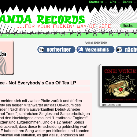
Startseite
--
LP's
--
Bands
-- 
Artikel 4080/6050
ce - Not Everybody's Cup Of Tea LP
melden sich mit zweiter Platte zurück und dürften
nitv ein heißer Mitanwärter auf das Oi!-Album des
größeres Bild
rden! Nach ihrem ausverkauftem Debut-Scheibe
 not Trend", zahlreichen Singles und Samplerbeiträgen
and den Nachfolger diesmal bei "Heartbreak Engines"-
uziert und aufgenommen. Und die 12 neuen Songs
drucksvoll, dass diese Entscheidung goldrichtig war!
 haben ihren Song weiter perfektioniert und konnten
Potential voll entfalten, es gibt viel zu entdecken auf