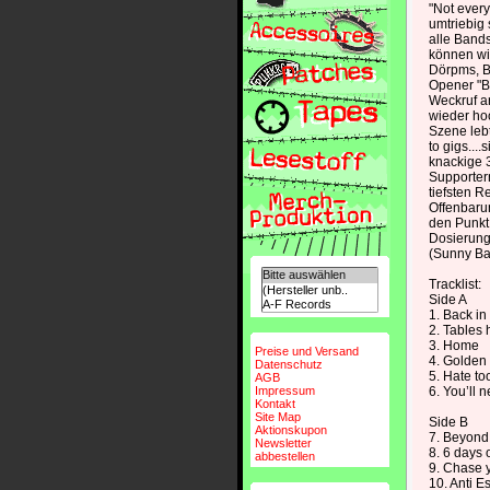
"Not every
umtriebig 
alle Band
können wi
Dörpms, B
Opener "Ba
Weckruf a
wieder hoc
Szene lebt
to gigs...
knackige 
Supporter
tiefsten R
Offenbaru
den Punkt 
Dosierung
(Sunny Ba
Tracklist:
Side A
1. Back i
2. Tables
3. Home
Preise und Versand
4. Golden
Datenschutz
5. Hate to
AGB
Impressum
6. You’ll 
Kontakt
Site Map
Side B
Aktionskupon
7. Beyond
Newsletter
8. 6 days 
abbestellen
9. Chase 
10. Anti E