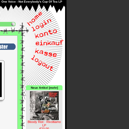
One Voice - Not Everybody's Cup Of Tea LP
Neue Artikel [mehr]
Bloody Riot - Rivoltiamo
LP
€23.00