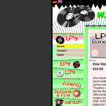
*
Bands
Sampler
Splits
Bands
One Voi
€22.00
One Voice 
damit defi
Jahres we
"Tradition
hat die B
Okie pord
zeigen ein
ONE VOICE
dabei ihr 