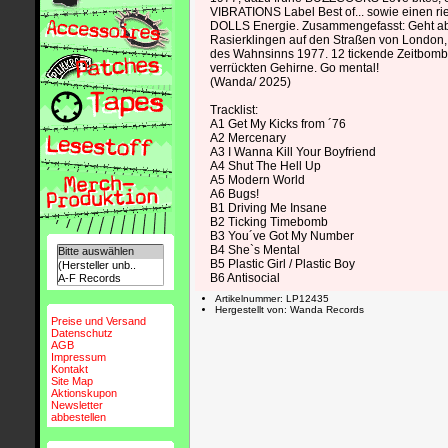
VIBRATIONS Label Best of... sowie einen ri
DOLLS Energie. Zusammengefasst: Geht ab
Rasierklingen auf den Straßen von London
des Wahnsinns 1977. 12 tickende Zeitbombe
verrückten Gehirne. Go mental!
(Wanda/ 2025)
Tracklist:
A1 Get My Kicks from ´76
A2 Mercenary
A3 I Wanna Kill Your Boyfriend
A4 Shut The Hell Up
A5 Modern World
A6 Bugs!
B1 Driving Me Insane
B2 Ticking Timebomb
B3 You´ve Got My Number
B4 She`s Mental
B5 Plastic Girl / Plastic Boy
B6 Antisocial
Artikelnummer: LP12435
Hergestellt von: Wanda Records
Preise und Versand
Datenschutz
AGB
Impressum
Kontakt
Site Map
Aktionskupon
Newsletter
abbestellen