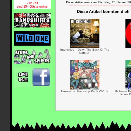
Dieser Artikel wurde am Dienstag, 28. Januar
Zur Zeit
sind 154 Gäste online.
Diese Artikel könnten dich
Intensified – Down The Back Of The
Sofa LP
Hawaiians, The - Pop Punk VIP LP
Richies – 
Know If