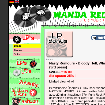
*
Bands
Sampler
Splits
Bands
Nasty Rumours - Bloody Hell, Wha
(3rd press)
€20.00
€15.00
Sie sparen 25% !
Limited clear vinyl!
Bereit für eine Überdosis Punk Rock-Wahns
NASTY RUMOURS mit ihrem zweiten Full-Le
ausgeführt mit knackigen 77er Punk-Rock-
gekrönt von bittersüßer Power-Pop-Extrav
THE VIBRATORS auf ihren perfekten Berli
1977, dazu frühe BUZZCOCKS Love bites,