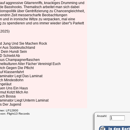
auf aggressive Gitarrenriffs, knackiges Drumming und
 Basshooks. Thematisch arbeitet man sich dabei
ionspolitik über Gentrifizierung zu Chancengleichheit,
hendrin Zeit messerscharfe Beobachtungen
n und in ironische Witze zu verpacken, mal eine
zu spendieren und uns immer wieder über"s Parkett
/ 2025)
nd Jung Und Sie Machen Rock
er Aus Süddeutschland
l Dein Hundi Sein
D Schiebt Ab
 Aus Champagnerflaschen
elkulturen Aller Fächer Vereinigt Euch
ich Gegen Die Pflicht
Auf Klassenfahrt
Laminator Legt Das Laminat
ich Mindestlohn
ngeläut
uen Uns Ein Haus
rmut Kotzt Mich An
uch Bossa
Laminator Liegt Unterm Laminat
s Der Jugend
mmer: LP12800
 von: Flight13 Records
Anzahl: