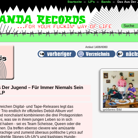
Startseite
--
LP's
--
Bands
-- Das Aus Der J
Artikel 1406/6060
 Der Jugend – Für Immer Niemals Sein
 LP
reichen Digital- und Tape-Releases legt das
größeres Bild
 Trio endlich ihr offizielles Debüt-Album vor!
d nonchalant kombinieren die drei Protagonisten
es, was sie in ihrem jungen Leben so in sich
t haben - sei es Team Scheisse, Queen oder die
en. Da treffen ebenso clevere wie amüsante
achige und zumeist überaus politische Lyrics auf
erdrehte Stones-Uh-Uh"s und trashiges Hunde-