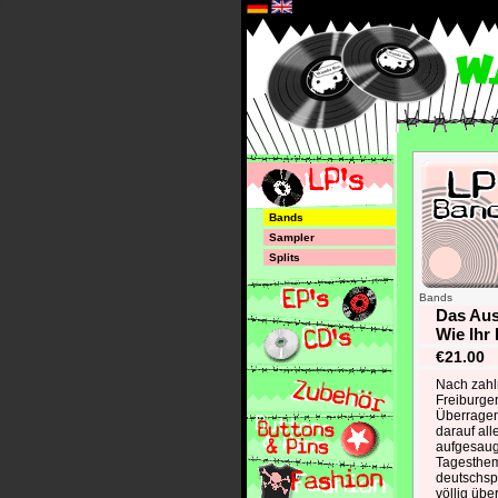
*
Bands
Sampler
Splits
Bands
Das Aus
Wie Ihr
€21.00
Nach zahl
Freiburger
Überragen
darauf all
aufgesaug
Tagesthem
deutschspr
völlig üb