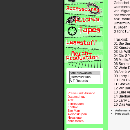
Gehechel 
wummernde
von Migrat
hat zwisc
anzustelle
Umarmung 
zu jagen.
(Flight 13
Tracklist:
01 Sie Si
02 Künstl
03 Ich Wil
04 Die SP
05 Mollis
06 Schimm
07 Wehr D
08 Antifa 
09 Larry 
10 Fick D
11 Glocke
12 Wir Ba
13 Eure A
Preise und Versand
14 Bierba
Datenschutz
AGB
15 Larry 
Impressum
16 Das Au
Kontakt
Site Map
Artikelnu
Hergestellt
Aktionskupon
Newsletter
abbestellen