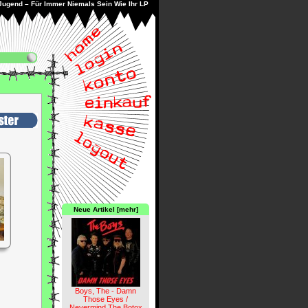
ugend – Für Immer Niemals Sein Wie Ihr LP
Neue Artikel [mehr]
Boys, The - Damn
Those Eyes /
Nevermind The Botox