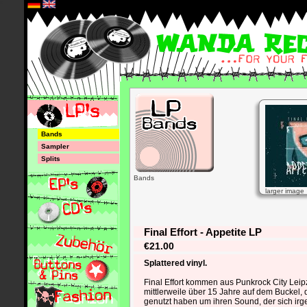
*
Bands
Sampler
Splits
Bands
larger image
Final Effort - Appetite LP
€21.00
Splattered vinyl.
Final Effort kommen aus Punkrock City Lei
mittlerweile über 15 Jahre auf dem Buckel, d
genutzt haben um ihren Sound, der sich ir