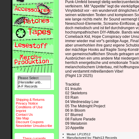
Punk-Umfeld bewegt stetig weiterzuentwick
verfeinern. Mit "Appetite" legt die vierköpfi
Vinyldebüt vor - ein wundervoll dringliches 
seinen wütenden Texten und komplexen Son
wie lange nichts mehr. Ihr Sound vermengt 
Newschool-Elemente, Screamo-Einflüsse, gi
doch melodisch und ist tief durchdrungen v
hochsympathischen DIY-Attitude. Bands wie
Comeback Kid, Hope Conspiracy oder Uns
immer wieder mal vor"s geistige Auge, Final
aber unverhohlen ihre ganz eigene Schubla
der mächtige Hooks auf fragile Song-Konstru
von gemeinschaftlichen Shouts getragen u
Ausbrüchen ein ums andere Mal niedergeri
herrlich energetische und emotionale Track
melancholischem Unterbau, mit hoffnungs
und verdammt mitreißendem Vibe!
(Flight 13/ 2025)
Tracklist:
01 Insulin
02 Skeletons
03 Rain
Shipping & Returns
04 Wednesday Low
Privacy Notice
05 The Midnight Project
Conditions of Use
06 In Bloom
Imprint
Contact Us
07 Blurred
Site Map
08 Failure Parade
Discount Coupons
09 Melatonin
Newsletter Unsubscribe
10 Appetite
Model: LP13512
Manufactured by: Flight13 Records
There currently