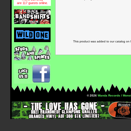
are 117 guests online.
This product was added to our catalog on
© 2026
Wanda Records / Monst