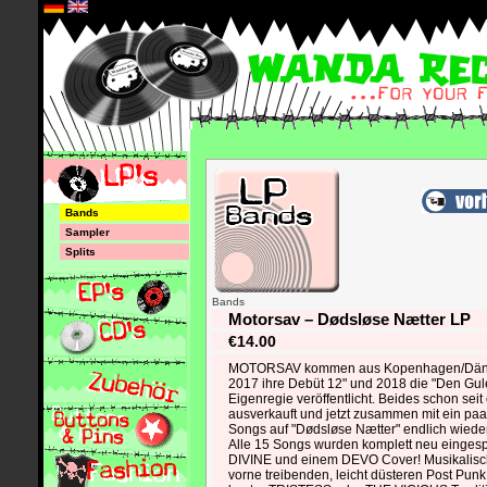
*
Bands
Sampler
Splits
Bands
Motorsav – Dødsløse Nætter LP
€14.00
MOTORSAV kommen aus Kopenhagen/Dän
2017 ihre Debüt 12" und 2018 die "Den Gule 
Eigenregie veröffentlicht. Beides schon seit 
ausverkauft und jetzt zusammen mit ein paa
Songs auf "Dødsløse Nætter" endlich wieder 
Alle 15 Songs wurden komplett neu eingespie
DIVINE und einem DEVO Cover! Musikalisch
vorne treibenden, leicht düsteren Post Punk