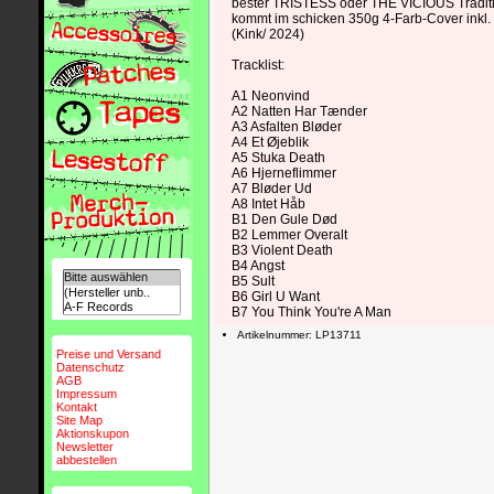
bester TRISTESS oder THE VICIOUS Traditio
kommt im schicken 350g 4-Farb-Cover inkl. T
(Kink/ 2024)
Tracklist:
A1 Neonvind
A2 Natten Har Tænder
A3 Asfalten Bløder
A4 Et Øjeblik
A5 Stuka Death
A6 Hjerneflimmer
A7 Bløder Ud
A8 Intet Håb
B1 Den Gule Død
B2 Lemmer Overalt
B3 Violent Death
B4 Angst
B5 Sult
B6 Girl U Want
B7 You Think You're A Man
Artikelnummer: LP13711
Preise und Versand
Datenschutz
AGB
Impressum
Kontakt
Site Map
Aktionskupon
Newsletter
abbestellen