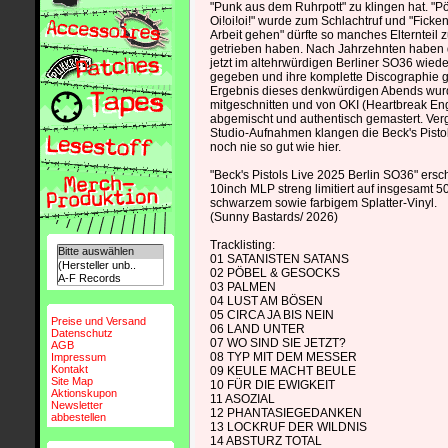
"Punk aus dem Ruhrpott" zu klingen hat. "
Oi!oi!oi!" wurde zum Schlachtruf und "Ficken
Arbeit gehen" dürfte so manches Elternteil 
getrieben haben. Nach Jahrzehnten haben d
jetzt im altehrwürdigen Berliner SO36 wiede
gegeben und ihre komplette Discographie g
Ergebnis dieses denkwürdigen Abends wurd
mitgeschnitten und von OKI (Heartbreak Eng
abgemischt und authentisch gemastert. Verg
Studio-Aufnahmen klangen die Beck's Pistol
noch nie so gut wie hier.
"Beck's Pistols Live 2025 Berlin SO36" ersc
10inch MLP streng limitiert auf insgesamt 
schwarzem sowie farbigem Splatter-Vinyl.
(Sunny Bastards/ 2026)
Tracklisting:
01 SATANISTEN SATANS
02 PÖBEL & GESOCKS
03 PALMEN
04 LUST AM BÖSEN
05 CIRCA JA BIS NEIN
Preise und Versand
06 LAND UNTER
Datenschutz
07 WO SIND SIE JETZT?
AGB
08 TYP MIT DEM MESSER
Impressum
Kontakt
09 KEULE MACHT BEULE
Site Map
10 FÜR DIE EWIGKEIT
Aktionskupon
11 ASOZIAL
Newsletter
12 PHANTASIEGEDANKEN
abbestellen
13 LOCKRUF DER WILDNIS
14 ABSTURZ TOTAL