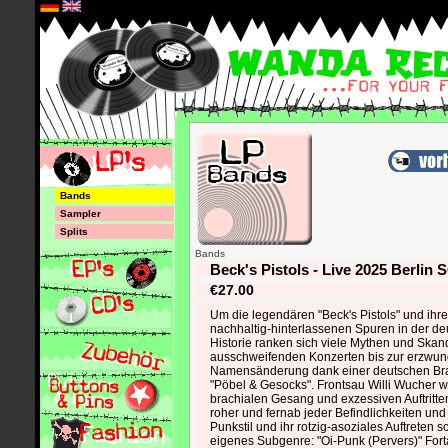
*
Bands
Sampler
Splits
Bands
Beck's Pistols - Live 2025 Berlin 
€27.00
Um die legendären "Beck's Pistols" und ihre
nachhaltig-hinterlassenen Spuren in der d
Historie ranken sich viele Mythen und Skan
ausschweifenden Konzerten bis zur erzwu
Namensänderung dank einer deutschen Brau
"Pöbel & Gesocks". Frontsau Willi Wucher 
brachialen Gesang und exzessiven Auftritten
roher und fernab jeder Befindlichkeiten und 
Punkstil und ihr rotzig-asoziales Auftreten s
eigenes Subgenre: "Oi-Punk (Pervers)" Fort