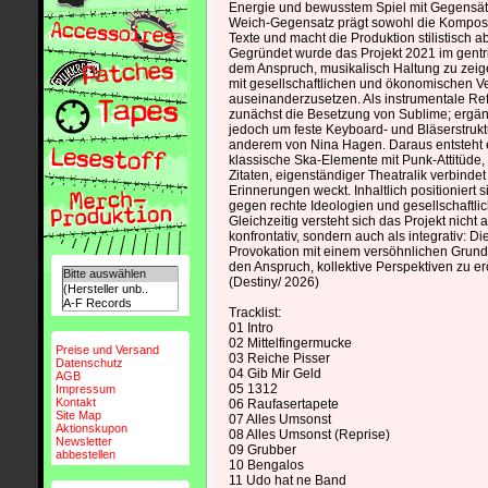
Energie und bewusstem Spiel mit Gegensätz
Weich-Gegensatz prägt sowohl die Komposi
Texte und macht die Produktion stilistisch 
Gegründet wurde das Projekt 2021 im gentrif
dem Anspruch, musikalisch Haltung zu zeige
mit gesellschaftlichen und ökonomischen V
auseinanderzusetzen. Als instrumentale Re
zunächst die Besetzung von Sublime; ergä
jedoch um feste Keyboard- und Bläserstruktur
anderem von Nina Hagen. Daraus entsteht 
klassische Ska-Elemente mit Punk-Attitüde,
Zitaten, eigenständiger Theatralik verbinde
Erinnerungen weckt. Inhaltlich positioniert 
gegen rechte Ideologien und gesellschaftl
Gleichzeitig versteht sich das Projekt nicht 
konfrontativ, sondern auch als integrativ: D
Provokation mit einem versöhnlichen Grund
den Anspruch, kollektive Perspektiven zu er
(Destiny/ 2026)
Tracklist:
01 Intro
02 Mittelfingermucke
Preise und Versand
03 Reiche Pisser
Datenschutz
04 Gib Mir Geld
AGB
05 1312
Impressum
Kontakt
06 Raufasertapete
Site Map
07 Alles Umsonst
Aktionskupon
08 Alles Umsonst (Reprise)
Newsletter
09 Grubber
abbestellen
10 Bengalos
11 Udo hat ne Band