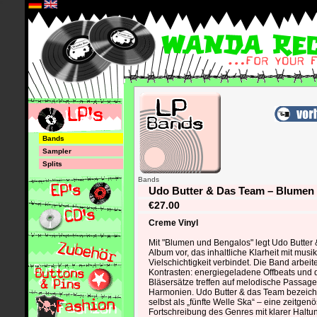
*
Bands
Sampler
Splits
Bands
Udo Butter & Das Team – Blumen
€27.00
Creme Vinyl
Mit "Blumen und Bengalos" legt Udo Butter
Album vor, das inhaltliche Klarheit mit musi
Vielschichtigkeit verbindet. Die Band arbeit
Kontrasten: energiegeladene Offbeats und 
Bläsersätze treffen auf melodische Passag
Harmonien. Udo Butter & das Team bezeich
selbst als „fünfte Welle Ska“ – eine zeitgen
Fortschreibung des Genres mit klarer Haltu