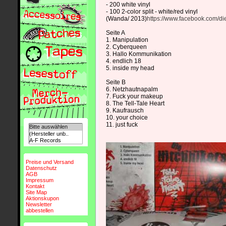
- 200 white vinyl
- 100 2-color split - white/red vinyl
(Wanda/ 2013)
https://www.facebook.com/die
Seite A
1. Manipulation
2. Cyberqueen
3. Hallo Kommunikation
4. endlich 18
5. inside my head
Seite B
6. Netzhautnapalm
7. Fuck your makeup
8. The Tell-Tale Heart
9. Kaufrausch
10. your choice
11. just fuck
Preise und Versand
Datenschutz
AGB
Impressum
Kontakt
Site Map
Aktionskupon
Newsletter
abbestellen