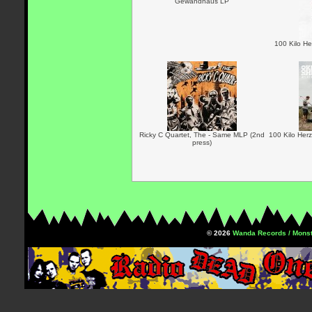
Gewandhaus LP
100 Kilo He
Ricky C Quartet, The - Same MLP (2nd
100 Kilo Her
press)
© 2026
Wanda Records / Monst