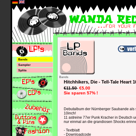
*
Bands
Sampler
Splits
Bands
Hitchhikers, Die - Tell-Tale Heart 1
€11.50
€5.00
Sie sparen 57% !
Debutalbum der Nürnberger Saubande als s
10inch!
11 astreine 77er Punk Kracher in Deutsch u
nur einmal an die grandiosen Shocks erinne
- Textblatt
- Downloadcode