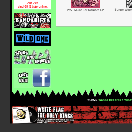
Zur Zeit
sind 69 Gäste online.
Burger Wee
V/A - Music For Maniacs LP
© 2026
Wanda Records / Monst