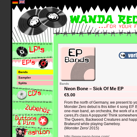
*
Bands
Sampler
Splits
Bands
Neon Bone – Sick Of Me EP
€5.00
From the north of Germany, we present to y
Monster Zero debut is this killer 4 song EP.
one-man band, an orchestra, the work of 
cares,it's class A poppunk! Think somewher
The Queers, Backwood Creatures and happi
Bratwurst while playing Gameboy.
(Monster Zero/ 2015)
http://www.neon-bone.com/