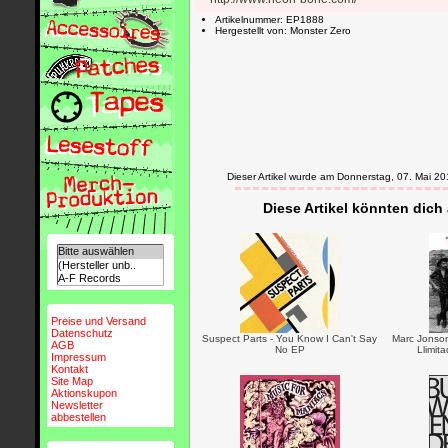
Artikelnummer: EP1888
Hergestellt von: Monster Zero
Dieser Artikel wurde am Donnerstag, 07. Mai 
Diese Artikel könnten dich
Preise und Versand
Datenschutz
Suspect Parts - You Know I Can't Say
Marc Jonso
AGB
No EP
Llimit
Impressum
Kontakt
Site Map
Aktionskupon
Newsletter
abbestellen