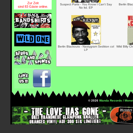
Zur Zeit
Suspect Parts - You Know I Can't Say
Berlin Bla
sind 83 Gäste online.
No ltd. EP
Berlin Blackouts - Nastygram Sedition col
Wild Billy C
LP
© 2026
Wanda Records / Monst