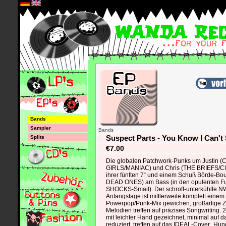
*
Bands
Sampler
Bands
Suspect Parts - You Know I Can't
Splits
€7.00
Die globalen Patchwork-Punks um Justin
GIRLS/MANIAC) und Chris (THE BRIEFS/C
ihrer fünften 7“ und einem Schuß Börde-B
DEAD ONES) am Bass (in den opulenten Fu
SHOCKS-Smail). Der schroff-unterkühlte NW
Anfangstage ist mittlerweile komplett eine
Powerpop/Punk-Mix gewichen, großartige Z
Melodien treffen auf präzises Songwriting.
mit leichter Hand gezeichnet, minimal auf 
reduziert, treffen auf das IDEAL-Cover „Hu