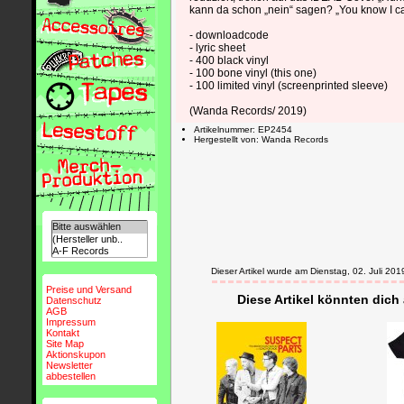
kann da schon „nein“ sagen? „You know I c
- downloadcode
- lyric sheet
- 400 black vinyl
- 100 bone vinyl (this one)
- 100 limited vinyl (screenprinted sleeve)
(Wanda Records/ 2019)
Artikelnummer: EP2454
Hergestellt von: Wanda Records
Dieser Artikel wurde am Dienstag, 02. Juli 
Preise und Versand
Diese Artikel könnten dich
Datenschutz
AGB
Impressum
Kontakt
Site Map
Aktionskupon
Newsletter
abbestellen