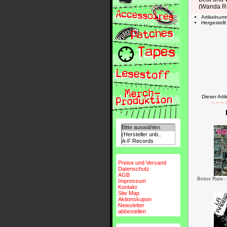
(Wanda Re
Artikelnu
Hergestell
Dieser Ar
Preise und Versand
Datenschutz
AGB
Botox Rats -
Impressum
Kontakt
Site Map
Aktionskupon
Newsletter
abbestellen