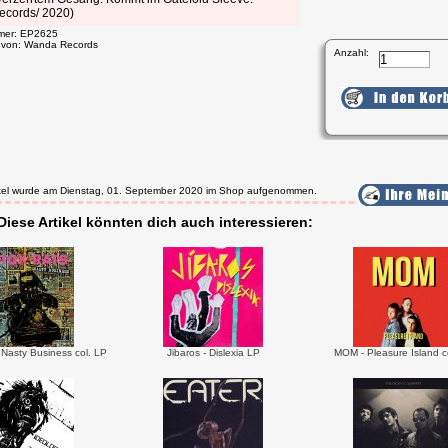
cords/ 2020)
mmer: EP2625
t von: Wanda Records
Anzahl:
tikel wurde am Dienstag, 01. September 2020 im Shop aufgenommen.
Diese Artikel könnten dich auch interessieren:
 Nasty Business col. LP
Jibaros - Dislexia LP
MOM - Pleasure Island c