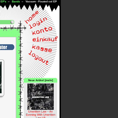
-
EP's
--
Bands
-- Vacuum - Fixated col EP
Neue Artikel [mehr]
Unwritten Law – An
Evening With Unwritten
Law LP