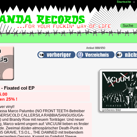
Startseite
-
Artikel 888/950
- Fixated col EP
6.00
ren 25% !
ver vinyl!
größeres Bild
assa Marco Palumbo (NO FRONT TEETH-Betreiber
GERS/COLD CALLERS/LA RABBIA/SANGUISUGA-
) und Brandy Row mit neuem Tonträger. Und neuer
ng, Marco wärmt ungern auf: VACUUM lieben es finster
de. Zweimal düster-atmospärischer Death-Punk in
45 GRAVE, T.S.O.L., THE DAMNED mit treibendem
verzerrtem Gesang. Kommt im Gatefold Sleeve.