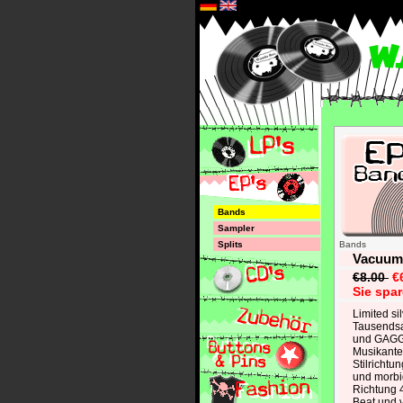
*
Bands
Sampler
Splits
Bands
Vacuum 
€8.00
€
Sie spa
Limited sil
Tausends
und GAG
Musikante
Stilrichtu
und morbi
Richtung 
Beat und 