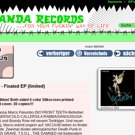
Startseite
--
EP's
Artikel 888/948
- Fixated EP (limited)
ition! Both sided 4 color Silkscreen printed
 cover. 30 copies!!!
größeres Bild
assa Marco Palumbo (NO FRONT TEETH-Betreiber
GERS/COLD CALLERS/LA RABBIA/SANGUISUGA-
) und Brandy Row mit neuem Tonträger. Und neuer
ng, Marco wärmt ungern auf: VACUUM lieben es finster
de. Zweimal düster-atmospärischer Death-Punk in
45 GRAVE, T.S.O.L., THE DAMNED mit treibendem