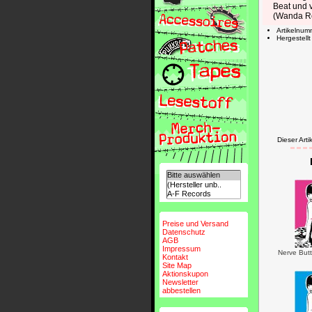
Beat und 
(Wanda Re
Artikelnu
Hergestell
Dieser Ar
Preise und Versand
Datenschutz
AGB
Impressum
Nerve Butt
Kontakt
Site Map
Aktionskupon
Newsletter
abbestellen