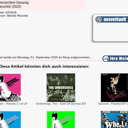
verzerrtem Gesang.
cords/ 2020)
mmer: EP2626
t von: Wanda Records
tikel wurde am Dienstag, 01. September 2020 im Shop aufgenommen.
Diese Artikel könnten dich auch interessieren:
on - Volume 2 col LP
Underdogs, The - East Of Dachau EP
Vacuum - Fixated EP (