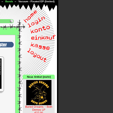
--
Bands
-- Vacuum - Fixated EP (limited)
Neue Artikel [mehr]
Buried Dreams – Both
Demos LP
€27.00