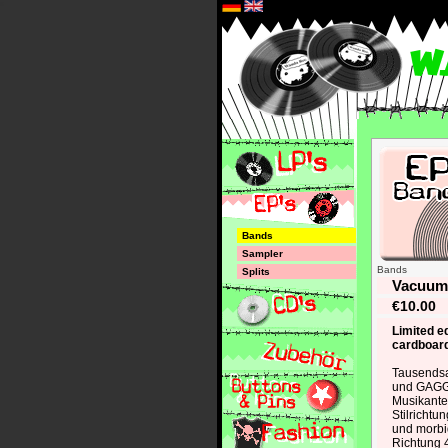
*
Bands
Sampler
Bands
Splits
Vacuum 
€10.00
Limited ed
cardboard
Tausends
und GAG
Musikante
Stilrichtu
und morbi
Richtung 