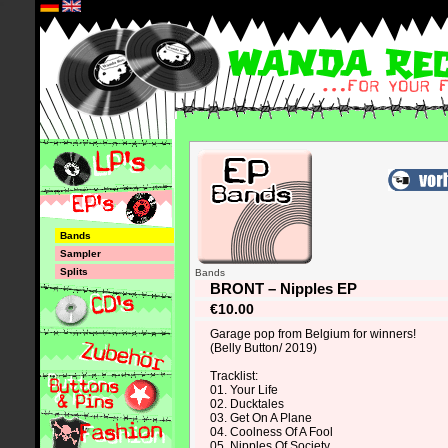
*
Bands
Sampler
Splits
Bands
BRONT – Nipples EP
€10.00
Garage pop from Belgium for winners!
(Belly Button/ 2019)
Tracklist:
01. Your Life
02. Ducktales
03. Get On A Plane
04. Coolness Of A Fool
05. Nipples Of Society