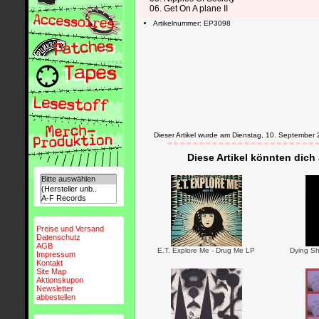
06. Get On A plane II
Artikelnummer: EP3098
Dieser Artikel wurde am Dienstag, 10. Septembe
Diese Artikel könnten dich
Preise und Versand
Datenschutz
AGB
E.T. Explore Me - Drug Me LP
Dying S
Impressum
Kontakt
Site Map
Aktionskupon
Newsletter
abbestellen