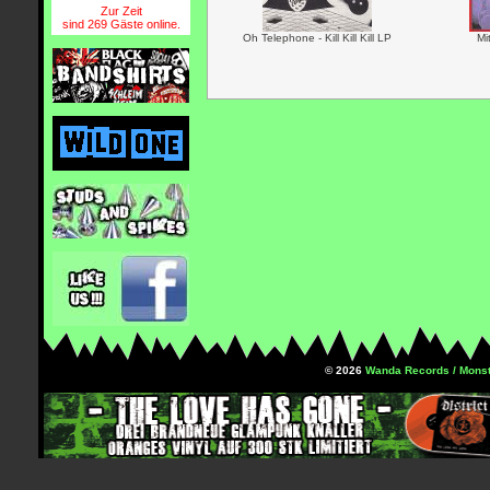
Zur Zeit
sind 269 Gäste online.
Oh Telephone - Kill Kill Kill LP
Mi
© 2026
Wanda Records / Monst