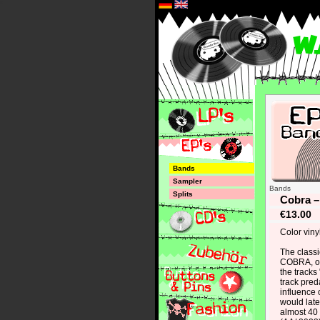
*
Bands
Sampler
Bands
Splits
Cobra –
€13.00
Color vinyl
The class
COBRA, or
the tracks
track pred
influence 
would late
almost 40 