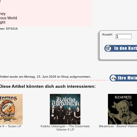
)
ney
ious World
ight
mmer: EP3416
Anzahl:
 Artikel wurde am Montag, 15. Juni 2026 im Shop aufgenommen.
Diese Artikel könnten dich auch interessieren:
e 6 – Sutan LP
Kaleko Urdangak – The Essentials
Bleakness - Blurred Vision
Volume II LP