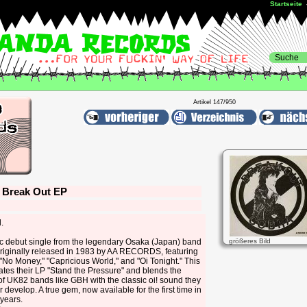
Startseite
Artikel 147/950
 Break Out EP
.
ic debut single from the legendary Osaka (Japan) band
größeres Bild
iginally released in 1983 by AA RECORDS, featuring
 "No Money," "Capricious World," and "Oi Tonight." This
ates their LP "Stand the Pressure" and blends the
of UK82 bands like GBH with the classic oi! sound they
r develop. A true gem, now available for the first time in
years.