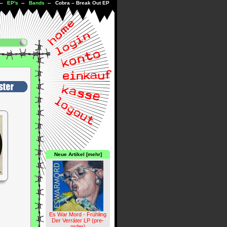
--
EP's
--
Bands
-- Cobra – Break Out EP
Neue Artikel [mehr]
Es War Mord - Frühling
Der Verräter LP (pre-
order)