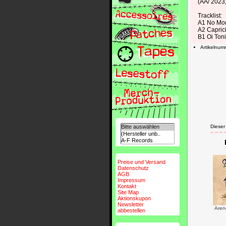
(AA/ 2023
Tracklist:
A1 No Mo
A2 Capric
B1 Oi Ton
Artikelnu
Dieser
Preise und Versand
Datenschutz
AGB
Impressum
Kontakt
Site Map
Aktionskupon
Newsletter
Aren
abbestellen