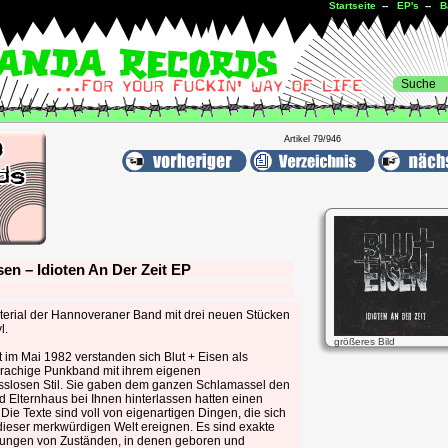
Startseite
--
EP's
--
B
Artikel 79/946
sen – Idioten An Der Zeit EP
erial der Hannoveraner Band mit drei neuen Stücken
l.
größeres Bild
 im Mai 1982 verstanden sich Blut + Eisen als
rachige Punkband mit ihrem eigenen
slosen Stil. Sie gaben dem ganzen Schlamassel den
 Elternhaus bei Ihnen hinterlassen hatten einen
Die Texte sind voll von eigenartigen Dingen, die sich
 dieser merkwürdigen Welt ereignen. Es sind exakte
ungen von Zuständen, in denen geboren und