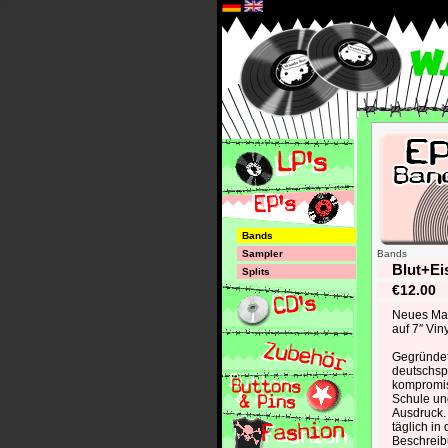
*
Bands
Sampler
Bands
Blut+Ei
Splits
€12.00
Neues Mat
auf 7″ Viny
Gegründet
deutschsp
kompromis
Schule und
Ausdruck. 
täglich in
Beschreib