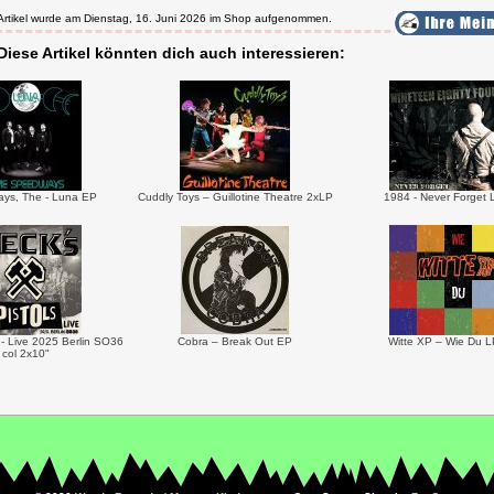
 Artikel wurde am Dienstag, 16. Juni 2026 im Shop aufgenommen.
Diese Artikel könnten dich auch interessieren:
ys, The - Luna EP
Cuddly Toys – Guillotine Theatre 2xLP
1984 - Never Forget 
s - Live 2025 Berlin SO36
Cobra – Break Out EP
Witte XP – Wie Du L
col 2x10"