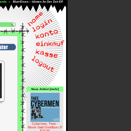
ands
-- Blut+Eisen – Idioten An Der Zeit EP
Neue Artikel [mehr]
Cybermen, Thee -
Never Said Goodbye LP
€22.00