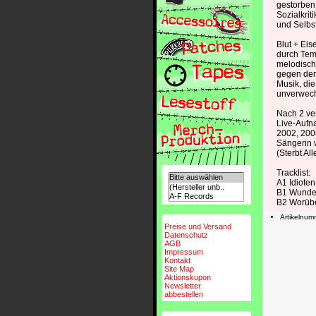
gestorben 
Sozialkrit
und Selbst
Blut + Ei
durch Tem
melodisch
gegen den
Musik, die
unverwech
Nach 2 ver
Live-Aufn
2002, 200
Sängerin 
(Sterbt Al
Tracklist:
A1 Idioten
B1 Wund
B2 Worübe
Artikelnu
Preise und Versand
Datenschutz
AGB
Impressum
Kontakt
Site Map
Aktionskupon
Newsletter
abbestellen