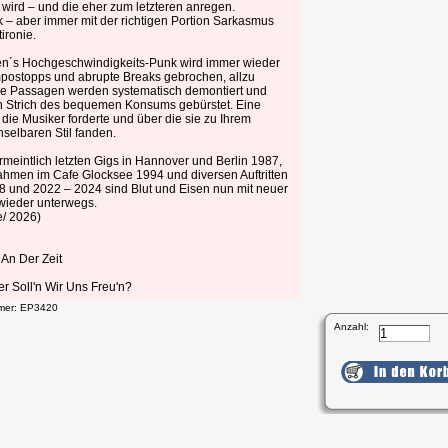
wird – und die eher zum letzteren anregen.
ik – aber immer mit der richtigen Portion Sarkasmus
ironie.
sen´s Hochgeschwindigkeits-Punk wird immer wieder
postopps und abrupte Breaks gebrochen, allzu
e Passagen werden systematisch demontiert und
 Strich des bequemen Konsums gebürstet. Eine
 die Musiker forderte und über die sie zu Ihrem
selbaren Stil fanden.
meintlich letzten Gigs in Hannover und Berlin 1987,
ahmen im Cafe Glocksee 1994 und diversen Auftritten
8 und 2022 – 2024 sind Blut und Eisen nun mit neuer
wieder unterwegs.
le/ 2026)
 An Der Zeit
e
r Soll'n Wir Uns Freu'n?
mmer: EP3420
Anzahl: