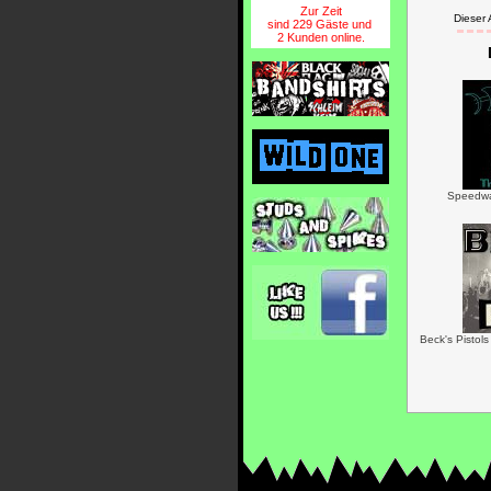
Zur Zeit
Dieser
sind 229 Gäste und
2 Kunden online.
Speedwa
Beck's Pistol