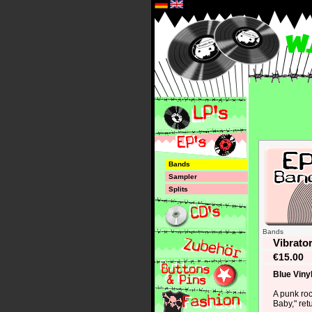
*
Bands
Sampler
Splits
Bands
Vibrato
€15.00
Blue Viny
A punk roc
Baby," retu