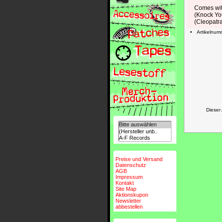
Comes wit
(Knock You
(Cleopatr
Artikelnu
Dieser
Preise und Versand
Datenschutz
AGB
Impressum
Kontakt
Site Map
Aktionskupon
Newsletter
abbestellen