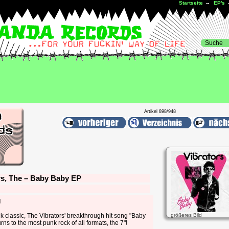
Startseite
--
EP's
Artikel 898/948
rs, The – Baby Baby EP
l
k classic, The Vibrators' breakthrough hit song "Baby
größeres Bild
rns to the most punk rock of all formats, the 7"!