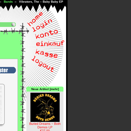
--
Bands
-- Vibrators, The – Baby Baby EP
Neue Artikel [mehr]
Buried Dreams – Both
Demos LP
€27.00