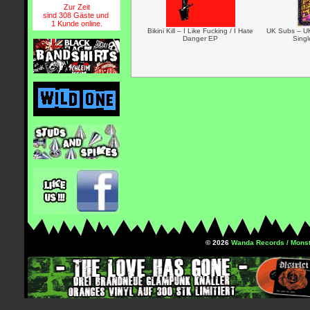
Zur Zeit
sind 308 Gäste und
1 Kunde online.
Bikini Kill – I Like Fucking / I Hate
UK Subs – UK
Danger EP
Singl
© 2026
Wanda Records / Monst