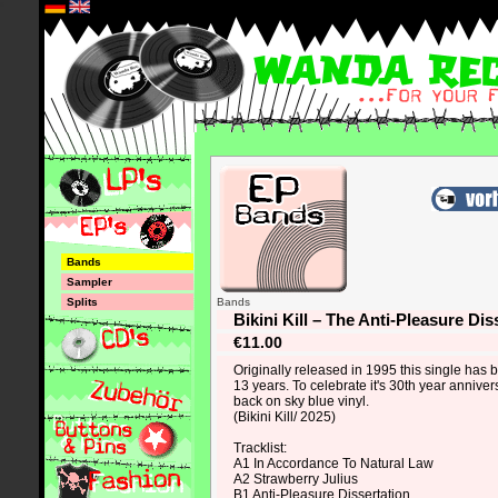
*
Bands
Sampler
Splits
Bands
Bikini Kill – The Anti-Pleasure Di
€11.00
Originally released in 1995 this single has be
13 years. To celebrate it's 30th year anniver
back on sky blue vinyl.
(Bikini Kill/ 2025)
Tracklist:
A1 In Accordance To Natural Law
A2 Strawberry Julius
B1 Anti-Pleasure Dissertation