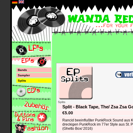
*
Bands
Sampler
Splits
Splits
Split - Black Tape, The/ Zsa Zsa 
€5.00
Rancid beeinflußter PunkRock Sound aus Kro
dreckigen PunkRock im 77er Style aus St. P
(Ghetto Box/ 2016)