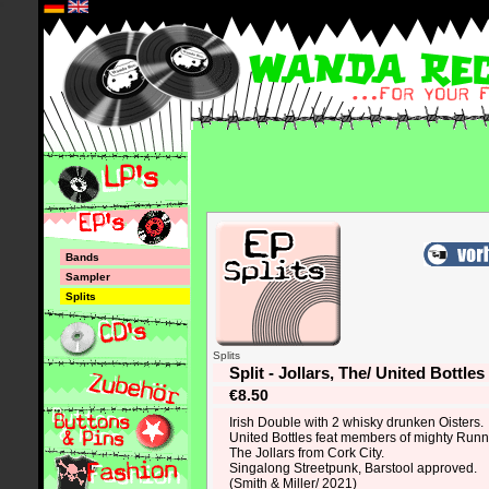
*
Bands
Sampler
Splits
Splits
Split - Jollars, The/ United Bottle
€8.50
Irish Double with 2 whisky drunken Oisters.
United Bottles feat members of mighty Runn
The Jollars from Cork City.
Singalong Streetpunk, Barstool approved.
(Smith & Miller/ 2021)