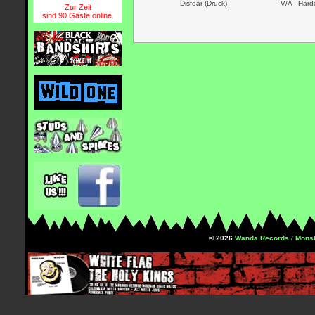
Disfear (Druck)
V/A - Har
Zur Zeit
sind 90 Gäste online.
© 2026
Wanda Records / Monst