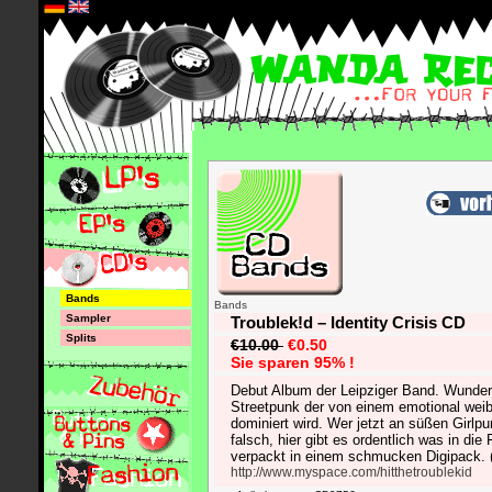
*
Bands
Bands
Sampler
Troublek!d – Identity Crisis CD
Splits
€10.00
€0.50
Sie sparen 95% !
Debut Album der Leipziger Band. Wunder
Streetpunk der von einem emotional wei
dominiert wird. Wer jetzt an süßen Girlpu
falsch, hier gibt es ordentlich was in di
verpackt in einem schmucken Digipack.
http://www.myspace.com/hitthetroublekid