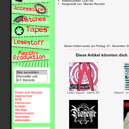
Artikelnummer: CD0756
Hergestellt von: Wanda Records
Dieser Artikel wurde am Freitag, 07. November
Diese Artikel könnten dich
Preise und Versand
Latex Squad - Same EP
Möped - In
Datenschutz
AGB
Impressum
Kontakt
Site Map
Aktionskupon
Newsletter
abbestellen