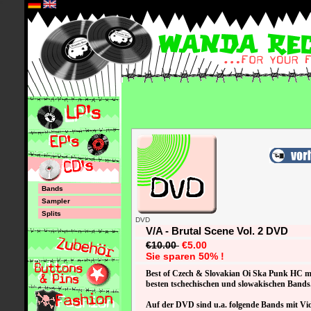
*
Bands
Sampler
Splits
DVD
V/A - Brutal Scene Vol. 2 DVD
€10.00
€5.00
Sie sparen 50% !
Best of Czech & Slovakian Oi Ska Punk HC mi
besten tschechischen und slowakischen Bands
Auf der DVD sind u.a. folgende Bands mit Vid