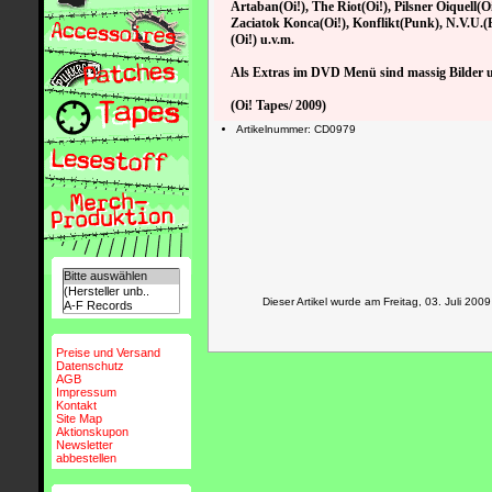
Artaban(Oi!), The Riot(Oi!), Pilsner Oiquell(O
Zaciatok Konca(Oi!), Konflikt(Punk), N.V.U.(P
(Oi!) u.v.m.
Als Extras im DVD Menü sind massig Bilder 
(Oi! Tapes/ 2009)
Artikelnummer: CD0979
Dieser Artikel wurde am Freitag, 03. Juli 2
Preise und Versand
Datenschutz
AGB
Impressum
Kontakt
Site Map
Aktionskupon
Newsletter
abbestellen