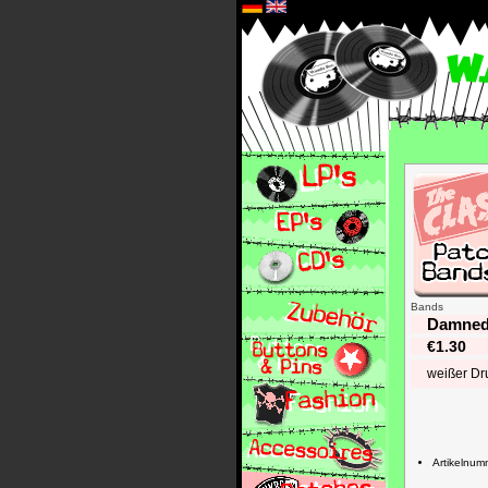
*
Bands
Damned,
€1.30
weißer Dr
Artikelnu