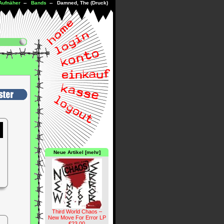
Aufnäher
--
Bands
-- Damned, The (Druck)
Neue Artikel [mehr]
Third World Chaos –
New Move For Error LP
€23.00