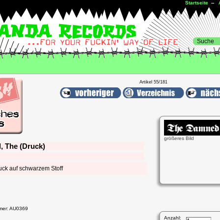
Startseite
--
Artikel 55/181
größeres Bild
 The (Druck)
uck auf schwarzem Stoff
mmer: AU0369
Anzahl: