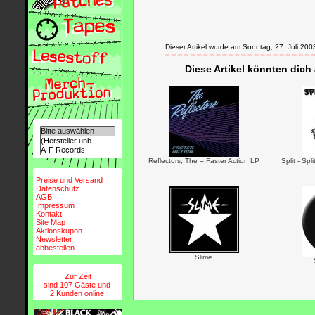
Dieser Artikel wurde am Sonntag, 27. Juli 2
Diese Artikel könnten dich
Reflectors, The – Faster Action LP
Split - Sp
Preise und Versand
Datenschutz
AGB
Impressum
Kontakt
Site Map
Aktionskupon
Newsletter
abbestellen
Slime
Zur Zeit
sind 107 Gäste und
2 Kunden online.