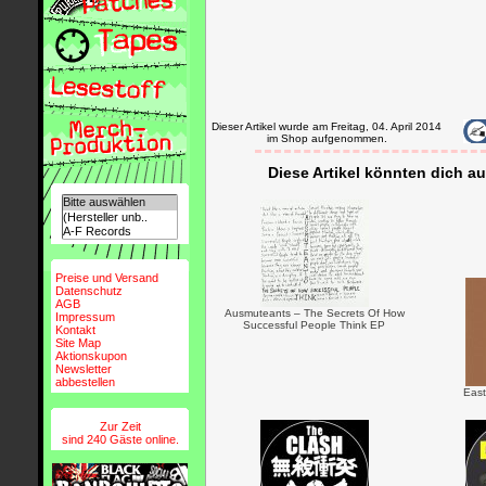
Dieser Artikel wurde am Freitag, 04. April 2014
im Shop aufgenommen.
Diese Artikel könnten dich au
Preise und Versand
Datenschutz
AGB
Ausmuteants ‎– The Secrets Of How
Impressum
Successful People Think EP
Kontakt
Site Map
Aktionskupon
Newsletter
abbestellen
East
Zur Zeit
sind 240 Gäste online.