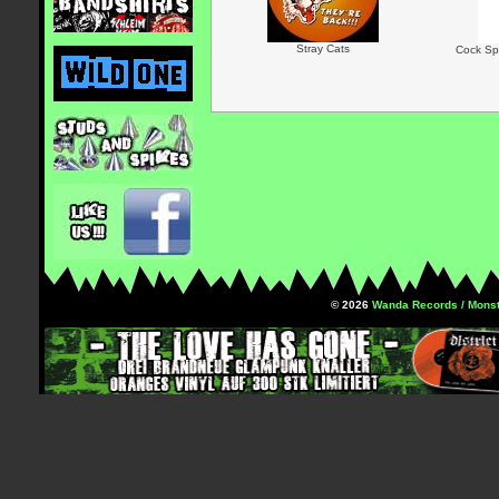
Stray Cats
Cock Spa
© 2026
Wanda Records / Monst