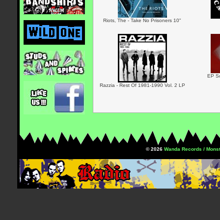
Riots, The - Take No Prisoners 10"
EP Sc
Razzia - Rest Of 1981-1990 Vol. 2 LP
© 2026
Wanda Records / Monst