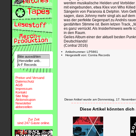
werden musikalische Helden und Vorbilder z
mit eingebunden, etwa Klex von Who Killed
Sängerin von Paranoia & Delphin. Vom Gefü
sagen, dass Johnny mehr singt als auf de
was der perfekte Gegenpart zu Andrés raue
gestählten Stimme ist. Beim letzen Track, „
es ganz verrückt. Als Insiderhinweis werfe 
in den Raum.
Geiles Album einer der aktuell besten Pun
Deutschlands!
(Contra/ 2016)
Artikelnummer: LP5861
Hergestellt von: Contra Records
Preise und Versand
Datenschutz
AGB
Impressum
Kontakt
Site Map
Aktionskupon
Dieser Artikel wurde am Donnerstag, 17. Novemb
Newsletter
abbestellen
Diese Artikel könnten dich
Zur Zeit
sind 247 Gäste online.