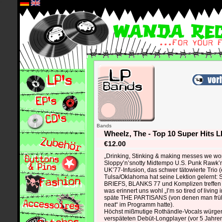
*
Bands
Wheelz, The - Top 10 Super Hits L
€12.00
„Drinking, Stinking & making messes we won
Sloppy’n’snotty Midtempo U.S. Punk Rawk’n’
UK’77-Infusion, das schwer tätowierte Trio (
Tulsa/Oklahoma hat seine Lektion gelernt
BRIEFS, BLANKS 77 und Komplizen treffe
was erinnert uns wohl „I’m so tired of livin
späte THE PARTISANS (von denen man frü
neat“ im Programm hatte).
Höchst mißmutige Rothändle-Vocals würgen
verspäteten Debüt-Longplayer (vor 5 Jahren