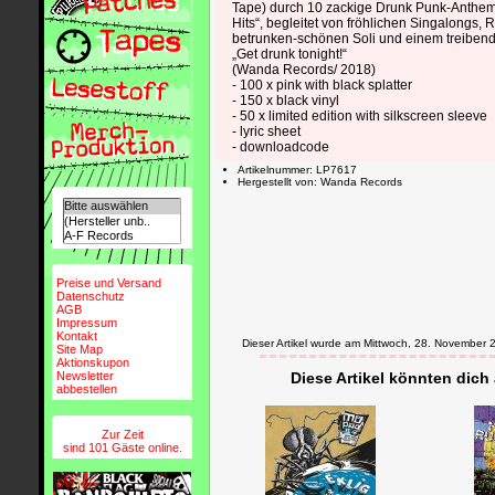
Tape) durch 10 zackige Drunk Punk-Anthem
Hits“, begleitet von fröhlichen Singalongs, 
betrunken-schönen Soli und einem treiben
„Get drunk tonight!“
(Wanda Records/ 2018)
- 100 x pink with black splatter
- 150 x black vinyl
- 50 x limited edition with silkscreen sleeve
- lyric sheet
- downloadcode
Artikelnummer: LP7617
Hergestellt von: Wanda Records
Preise und Versand
Datenschutz
AGB
Impressum
Kontakt
Dieser Artikel wurde am Mittwoch, 28. Novembe
Site Map
Aktionskupon
Newsletter
Diese Artikel könnten dich
abbestellen
Zur Zeit
sind 101 Gäste online.