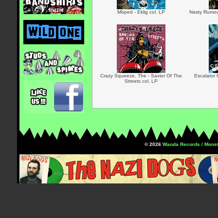
Möped - Eklig col. LP
Nasty Rumour
Crazy Squeeze, The - Savior Of The
Escalator
Streets col. LP
© 2026
Wanda Records / Monst