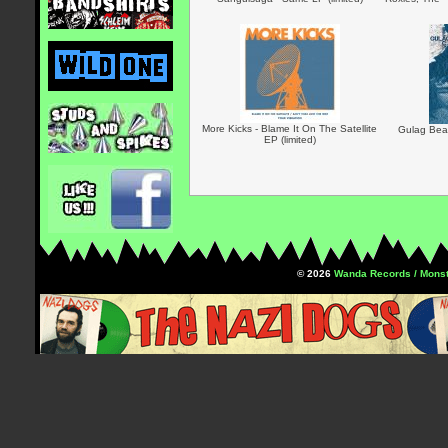
More Kicks - Blame It On The Satellite
Gulag Beac
EP (limited)
© 2026
Wanda Records / Monst