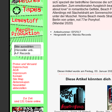
sich speziell der betroffene Genosse die s
ausbeißen. Zum emotionalen Ausgleich be
about love" in romantische Gefilde, Beach Fee
Allerdings mit Stacheldraht am Sonnenschi
unter der Muschel. Noma Beach meets Stral
Berlin von unten, not 77er Ponyhof.
(Wanda/ 2020)
Artikelnummer: EP2517
Hergestellt von: Wanda Records
Preise und Versand
Datenschutz
AGB
Dieser Artikel wurde am Freitag, 03. Januar 
Impressum
Kontakt
Diese Artikel könnten dich
Site Map
Aktionskupon
Newsletter
abbestellen
Zur Zeit
sind 131 Gäste online.
Sanguisuga - Same LP (limited)
Roxies, The 