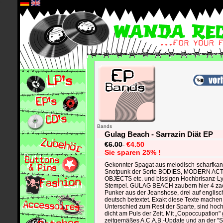
*
Bands
Gulag Beach - Sarrazin Diät EP
€6.00
€4.50
Sie sparen 25% !
Gekonnter Spagat aus melodisch-scharfka
Snotpunk der Sorte BODIES, MODERN AC
OBJECTS etc. und bissigen Hochbrisanz-Lyri
Stempel. GULAG BEACH zaubern hier 4 zack
Punker aus der Jeanshose, drei auf englisc
deutsch betextet. Exakt diese Texte mache
Unterschied zum Rest der Sparte, sind hoch
dicht am Puls der Zeit. Mit „Copoccupation" 
zeitgemäßes A.C.A.B.-Update und an der "Sa