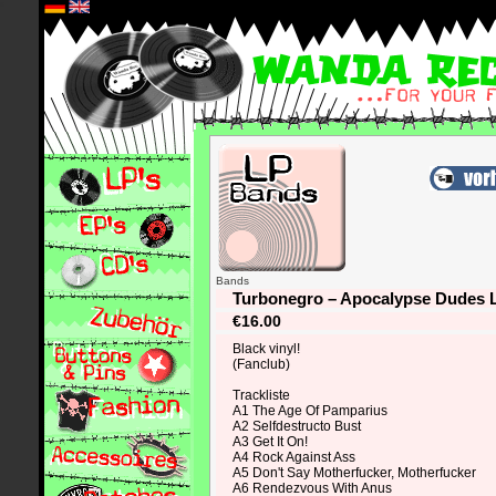
*
Bands
Turbonegro ‎– Apocalypse Dudes L
€16.00
Black vinyl!
(Fanclub)
Trackliste
A1 The Age Of Pamparius
A2 Selfdestructo Bust
A3 Get It On!
A4 Rock Against Ass
A5 Don't Say Motherfucker, Motherfucker
A6 Rendezvous With Anus