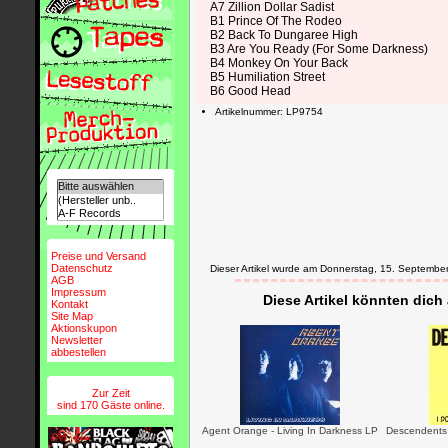
A7 Zillion Dollar Sadist
B1 Prince Of The Rodeo
B2 Back To Dungaree High
B3 Are You Ready (For Some Darkness)
B4 Monkey On Your Back
B5 Humiliation Street
B6 Good Head
Artikelnummer: LP9754
Preise und Versand
Datenschutz
Dieser Artikel wurde am Donnerstag, 15. Septemb
AGB
Impressum
Diese Artikel könnten dich
Kontakt
Site Map
Aktionskupon
Newsletter
abbestellen
Zur Zeit
sind 170 Gäste online.
Agent Orange - Living In Darkness LP
Descendents 