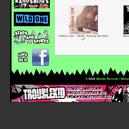
V-Mann Joe – Berlin, Anfang Der 90er
Ranc
LP
© 2026
Wanda Records / Monst