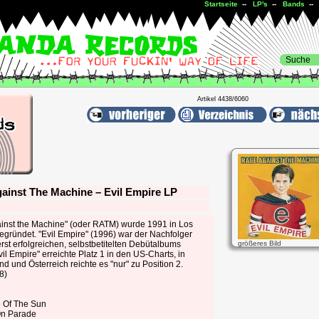
Startseite
--
LP's
--
Bands
-- 
Artikel 4438/6060
ainst The Machine – Evil Empire LP
inst the Machine" (oder RATM) wurde 1991 in Los
egründet. "Evil Empire" (1996) war der Nachfolger
rst erfolgreichen, selbstbetitelten Debütalbums
größeres Bild
vil Empire" erreichte Platz 1 in den US-Charts, in
d und Österreich reichte es "nur" zu Position 2.
8)
 Of The Sun
On Parade