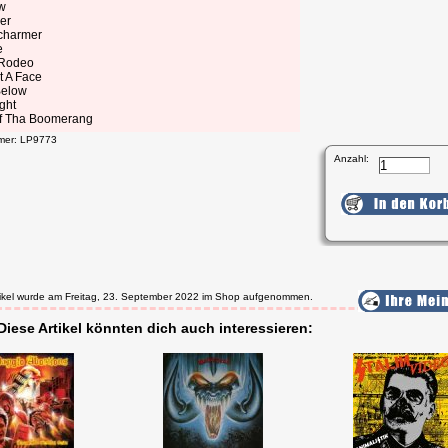
w
er
charmer
e
Rodeo
t A Face
 Below
ght
f Tha Boomerang
mmer: LP9773
Anzahl:
tikel wurde am Freitag, 23. September 2022 im Shop aufgenommen.
Diese Artikel könnten dich auch interessieren: