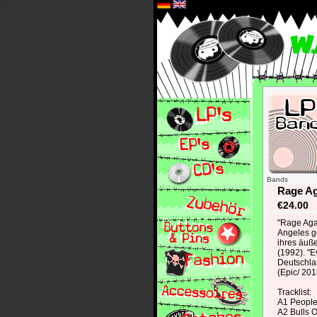
*
Bands
Rage Ag
€24.00
"Rage Aga
Angeles g
ihres äuße
(1992). "E
Deutschlan
(Epic/ 201
Tracklist:
A1 People
A2 Bulls 