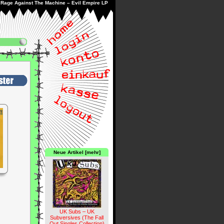
Rage Against The Machine – Evil Empire LP
Neue Artikel [mehr]
UK Subs – UK
Subversives (The Fall
Out Singles Collection)