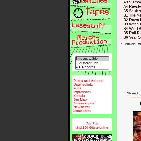
A3 Vietno
A4 Revolv
A5 Snake
B1 Tire M
B2 Down 
B3 Withou
B4 Wind
B5 Roll Ri
B6 Year O
Artikelnu
Preise und Versand
Datenschutz
AGB
Impressum
Dieser Ar
Kontakt
Site Map
Aktionskupon
Newsletter
abbestellen
Zur Zeit
sind 130 Gäste online.