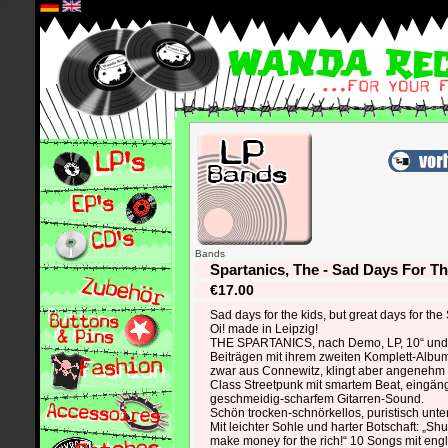
*
Bands
Spartanics, The - Sad Days For T
€17.00
Sad days for the kids, but great days for the
Oi! made in Leipzig!
THE SPARTANICS, nach Demo, LP, 10“ und 
Beiträgen mit ihrem zweiten Komplett-Albu
zwar aus Connewitz, klingt aber angenehm b
Class Streetpunk mit smartem Beat, eingä
geschmeidig-scharfem Gitarren-Sound.
Schön trocken-schnörkellos, puristisch unt
Mit leichter Sohle und harter Botschaft: „Sh
make money for the rich!“ 10 Songs mit eng