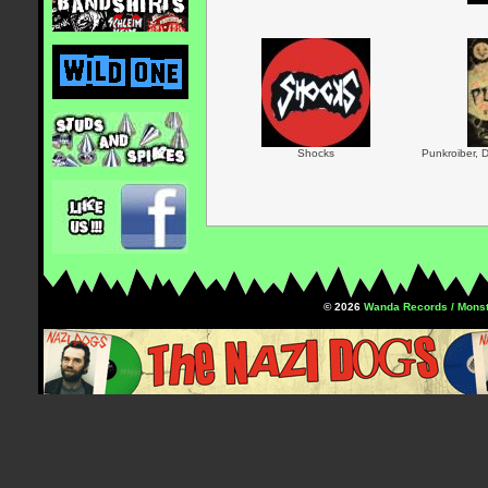
Shocks
Punkroiber, D
© 2026
Wanda Records / Monst