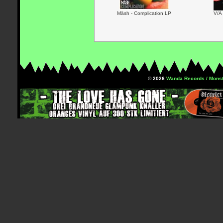
Mäsh - Complication LP
V/A
© 2026
Wanda Records / Monst