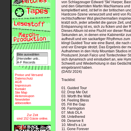
von Schlagzeuger Edward 'Ski' Harper, Bas
und den Gitarristen Martin MacNamara u
komplettiert wird, ist tief in der britischen un
Hardcore-Szene verwurzelt und wird von Ra
rechtschaffener Wut gleichermaßen inspirier
kratzt sich, jeder arbeitet die ganze Zeit, un
Entspannung ist es, sich zu ficken und der 
Dieses Album ist eine Flucht vor dieser Real
Sekunden an, in denen eine Kabinentür zusc
aufheult und ein sackartiger Rhythmus zum
klingt Guided Tour wie eine Band, die nach
und vor Energie strotzt. Das Ergebnis der
Aufnahmen in den Holy Mountain Studios i
Produzent Jonah Falco und Tontechniker Sta
sich dynamisch und einstudiert an, wie Hym
Schweiß und Wiederholung in das Gedächtn
eingebrannt haben.
(DAIS/ 2024)
Preise und Versand
Datenschutz
Tracklist:
AGB
Impressum
01. Guided Tour
Kontakt
02. Drop Me Out
Site Map
Aktionskupon
03. Worth the Wait
Newsletter
04. Feeling Bless
abbestellen
05. Fill the Gap
06. Farringdon
07. Mob DLA
Zur Zeit
08. Untethered
sind 152 Gäste online.
09. Deserve It
10. Mind's a Lie
11. Gone Forever