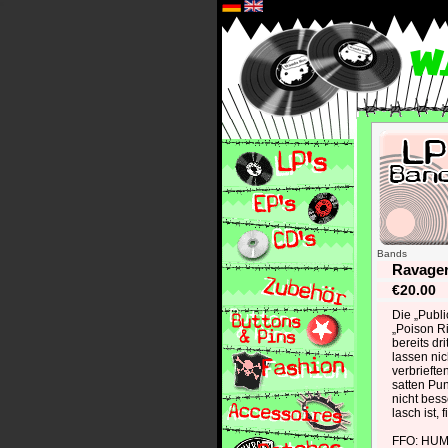
*
Bands
Ravager
€20.00
Die „Publi
„Poison Ri
bereits dr
lassen nic
verbrieften
satten Pun
nicht bes
lasch ist, 
FFO: HUM