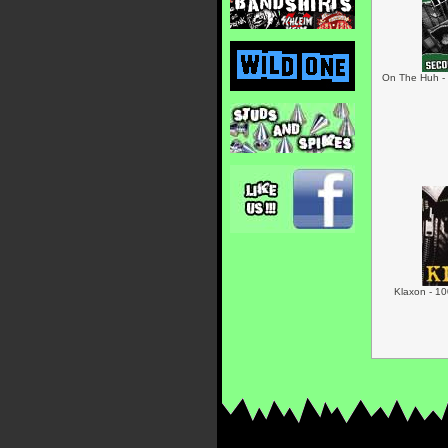
On The Huh -
Klaxon - 10