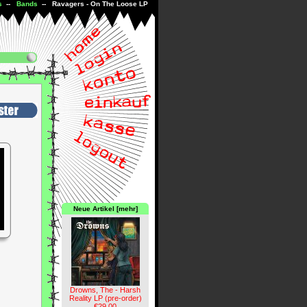
s
--
Bands
-- Ravagers - On The Loose LP
Neue Artikel [mehr]
Drowns, The - Harsh
Reality LP (pre-order)
€29.00