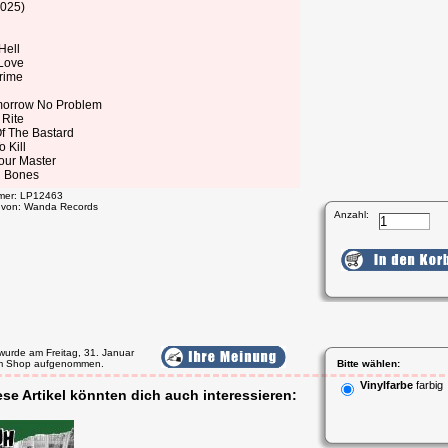
2025)
Hell
Love
Crime
morrow No Problem
 Rite
Of The Bastard
o Kill
our Master
d Bones
mmer: LP12463
t von: Wanda Records
Anzahl:
l wurde am Freitag, 31. Januar
m Shop aufgenommen.
Bitte wählen:
Vinylfarbe
farbig
ese Artikel könnten dich auch interessieren: