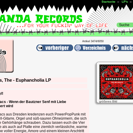
Startseite
--
LP's
-
Artikel 3474/6050
, The - Euphancholia LP
l!
cs - Wenn der Bautzner Senf mit Liebe
größeres Bild
ert wird
acs aus Dresden kredenzen euch PowerPopPunk mit
ll-Gitarre, Orgel und süß-sauren Ohrwürmern, die sich
ure Gehörhänge schrauben. Dazu lassen euch die Vier
e als auch auf Platte eine ziemlich verlässliche, warme
 voller Energie, Amore und einem kleinen Arschtritt