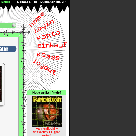
-
Bands
-- Melmacs, The - Euphancholia LP
Neue Artikel [mehr]
Fahnenflucht –
Beissreflex LP (pre-
order)