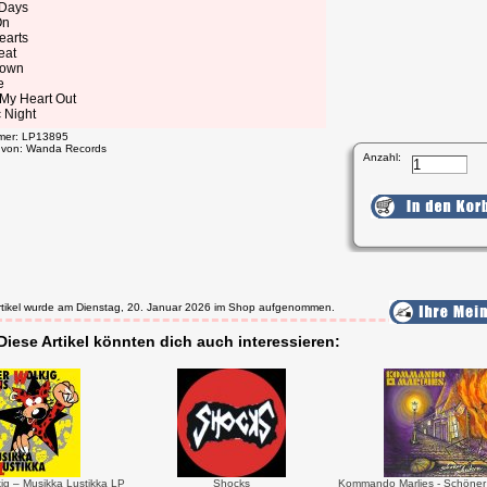
 Days
On
earts
eat
down
e
 My Heart Out
c Night
mmer: LP13895
t von: Wanda Records
Anzahl:
rtikel wurde am Dienstag, 20. Januar 2026 im Shop aufgenommen.
Diese Artikel könnten dich auch interessieren:
kig – Musikka Lustikka LP
Shocks
Kommando Marlies - Schöner