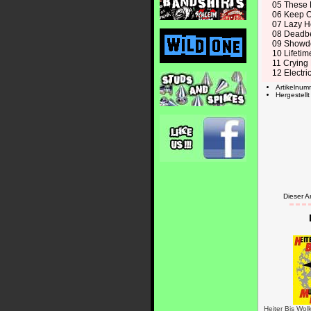
05 These
06 Keep 
07 Lazy H
08 Deadb
09 Show
10 Lifetim
11 Crying
12 Electri
Artikelnu
Hergestell
Dieser A
Heiter Bis Wol