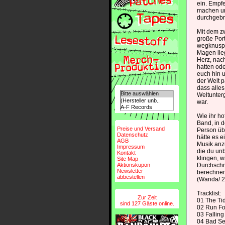
ein. Empf
machen un
durchgebr
Mit dem 
große Port
wegknuspe
Magen lie
Herz, nach
hatten od
euch hin u
der Welt p
dass alles 
Weltunter
war.
Wie ihr ho
Band, in d
Preise und Versand
Person übe
Datenschutz
hätte es 
AGB
Musik anz
Impressum
die du unb
Kontakt
klingen, w
Site Map
Aktionskupon
Durchschn
Newsletter
berechnen
abbestellen
(Wanda/ 
Tracklist:
Zur Zeit
01 The Tid
sind 127 Gäste online.
02 Run For
03 Falling
04 Bad S