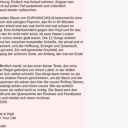
ehlung: Einfach mal Anlauf nehmen, Köpper rein
d auf jeden Fall pudelwohl und ordentlich
aust wieder auftauchen.
zweiten Album von EUPHANCHOLIA bekommt ihr eine
ion süß-salziges Popcorn, das ihr in 40 Minuten
rn könnt und das mal leicht und mal schwer im
gt. Eine Achterbahnfahrt gegen den Kopf und für das
 der ihr nicht mehr wisst, ob eure Haare Locken
er schon immer glatt waren. Die 12 Songs wirbeln
nd her zwischen kompletter Scheiße, die privat und in
assiert, und der Hoffnung, Energie und Zuversicht,
gut wird. Ein nett gemeinter Arschtritt, ein
gang der schönen Sorte, ein Anfang, der mal ein Ende
ffentlich merkt, ist das einer dieser Texte, den eine
er Regel gefordert von ihrem Label, in der dritten
r sich selbst schreibt. Das klingt dann immer so als
eine andere Person geschrieben, um die Band und die
upreisen als wären das hier die neuen Rolling Stones,
edingt sehen und hören musst. Wie sie wirklich
issen sie selbst nicht so richtig. Die Band wird den
itt und die Quersumme der Reviews und Feedbacks
 und meldet sich dann nochmal.
2026)
e Is High
 Your Life
eads