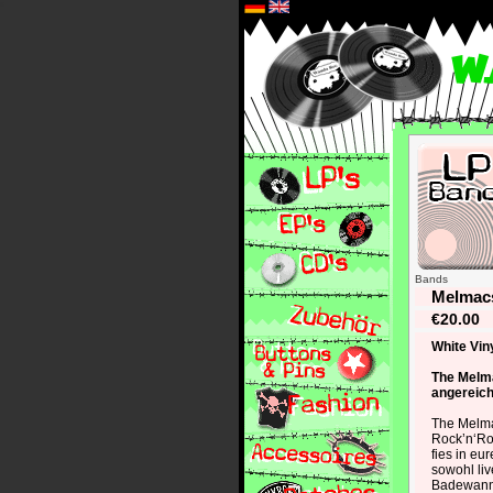
*
Bands
Melmacs
€20.00
White Viny
The Melma
angereich
The Melm
Rock’n‘Ro
fies in e
sowohl liv
Badewanne