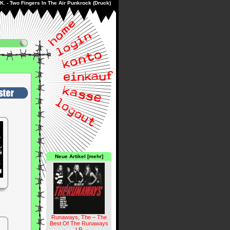
. - Two Fingers In The Air Punkrock (Druck)
Neue Artikel [mehr]
Runaways, The – The
Best Of The Runaways
LP