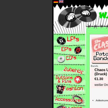
*
Bands
Chaos U
(Druck)
€1.30
weißer Dr
Artikelnu