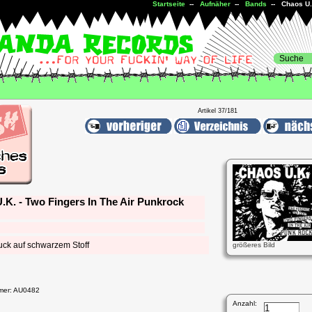
Startseite
--
Aufnäher
--
Bands
-- Chaos U.K
Artikel 37/181
.K. - Two Fingers In The Air Punkrock
uck auf schwarzem Stoff
größeres Bild
mmer: AU0482
Anzahl: