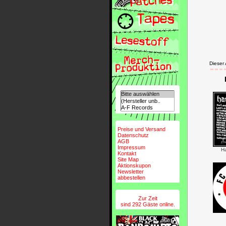
Dieser
Preise und Versand
Datenschutz
AGB
Impressum
H
Kontakt
Site Map
Aktionskupon
Newsletter
abbestellen
Zur Zeit
sind 292 Gäste online.