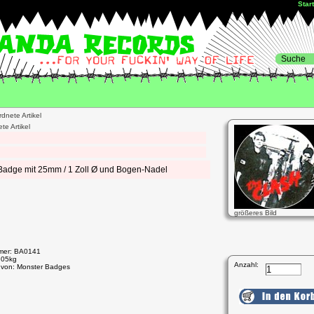
Star
te Artikel
-Badge mit 25mm / 1 Zoll Ø und Bogen-Nadel
größeres Bild
mmer: BA0141
.05kg
Anzahl:
t von: Monster Badges