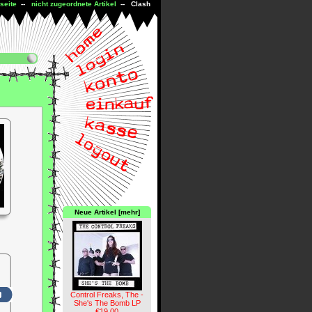
tseite
--
nicht zugeordnete Artikel
-- Clash
Neue Artikel [mehr]
Control Freaks, The -
She's The Bomb LP
€19.00