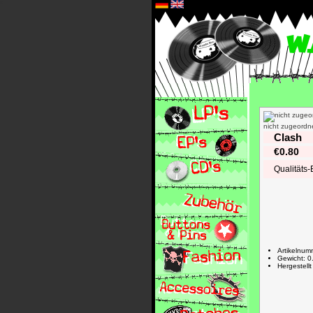
*
nicht zugeordne
Clash
€0.80
Qualitäts
Artikelnu
Gewicht: 0
Hergestell