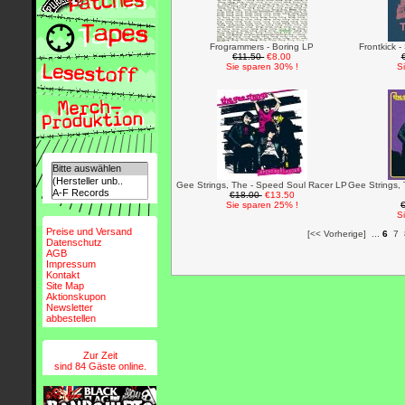
Frogrammers - Boring LP
Frontkick 
€11.50
€8.00
Sie sparen 30% !
S
Gee Strings, The - Speed Soul Racer LP
Gee Strings,
€18.00
€13.50
Sie sparen 25% !
S
Preise und Versand
[<< Vorherige]
...
6
7
Datenschutz
AGB
Impressum
Kontakt
Site Map
Aktionskupon
Newsletter
abbestellen
Zur Zeit
sind 84 Gäste online.