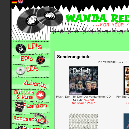
*
Sonderangebote
[<< Vorherige]
...
6
7
Fluch, Der – Im Dorf Der Verdammten CD
For The 
€13.30
€10.00
Sie sparen 25% !
S